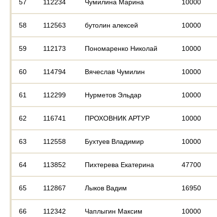
57
112234
Чумилина Марина
10000
58
112563
бутолин алексей
10000
59
112173
Пономаренко Николай
10000
60
114794
Вячеслав Чумилин
10000
61
112299
Нурметов Эльдар
10000
62
116741
ПРОХОВНИК АРТУР
10000
63
112558
Бухтуев Владимир
10000
64
113852
Пихтерева Екатерина
47700
65
112867
Лыков Вадим
16950
66
112342
Чаплыгин Максим
10000