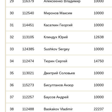
29
116379
Алексеенко Владимир
10000
30
112540
Миронов Максим
10000
31
114451
Касаткин Георгий
10000
32
113105
Клиндух Юрий
12638
33
124385
Sushkov Sergey
10000
34
112474
Тюрин Сергей
14750
35
113021
Дмитрий Соловьев
10000
36
115273
Бисултанов Анзор
10000
37
112257
Баусов Андрей
10000
38
112488
Baskakov Vladimir
22237