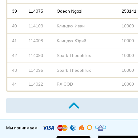
39
114075
Odeon Ngozi
253141
40
114103
Клиндух Иван
10000
41
114008
Клиндух Юрий
10000
42
114093
Spark Theophilux
10000
43
114096
Spark Theophilux
10000
44
114022
FX COD
10000
Мы принимаем