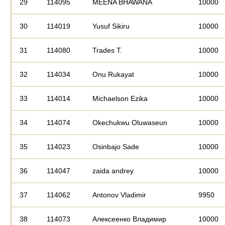
29
114095
MEENA BHAWANA
10000
30
114019
Yusuf Sikiru
10000
31
114080
Trades T.
10000
32
114034
Onu Rukayat
10000
33
114014
Michaelson Ezika
10000
34
114074
Okechukwu Oluwaseun
10000
35
114023
Osinbajo Sade
10000
36
114047
zaida andrey
10000
37
114062
Antonov Vladimir
9950
38
114073
Алексеенко Владимир
10000