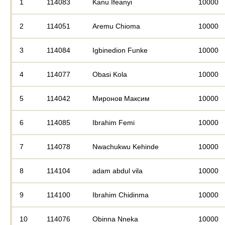
1
114083
Kanu Ifeanyi
10000
2
114051
Aremu Chioma
10000
3
114084
Igbinedion Funke
10000
4
114077
Obasi Kola
10000
5
114042
Миронов Максим
10000
6
114085
Ibrahim Femi
10000
7
114078
Nwachukwu Kehinde
10000
8
114104
adam abdul vila
10000
9
114100
Ibrahim Chidinma
10000
10
114076
Obinna Nneka
10000