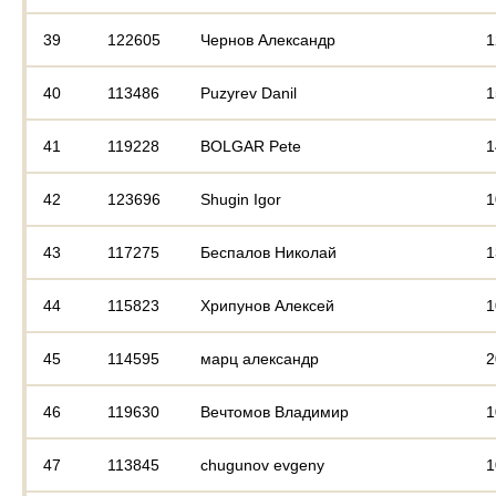
39
122605
Чернов Александр
1
40
113486
Puzyrev Danil
1
41
119228
BOLGAR Pete
1
42
123696
Shugin Igor
1
43
117275
Беспалов Николай
1
44
115823
Хрипунов Алексей
1
45
114595
марц александр
2
46
119630
Вечтомов Владимир
1
47
113845
chugunov evgeny
1