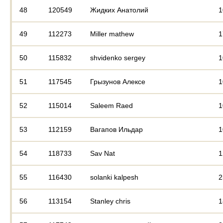
48
120549
Жидких Анатолий
1
49
112273
Miller mathew
1
50
115832
shvidenko sergey
1
51
117545
Грызунов Алексе
1
52
115014
Saleem Raed
1
53
112159
Вагапов Ильдар
1
54
118733
Sav Nat
1
55
116430
solanki kalpesh
2
56
113154
Stanley chris
1