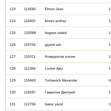
123
114580
Elmon Jean
1
124
116402
kireev andrey
1
125
120088
hegaze waled
1
126
115755
giyanti win
1
127
115311
Атамуратов илхом
1
128
112366
Lucker Ajey
1
129
116463
Turtsevich Alexander
4
130
115597
Гаврилов Дмитрий
1
131
112756
bakar yazid
1