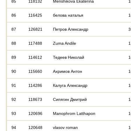
85
118132
Menshikova Ekaterina
1
86
116425
белова наталья
1
87
126821
Петров Александр
3
88
117488
Zuma Andile
1
89
114612
Тедеев Николай
1
90
115660
Ахримов Антон
1
91
114286
Калуга Александр
1
92
118673
Сипягин Дмитрий
1
93
120696
Manophrom Latthapon
1
94
120648
vlasov roman
1