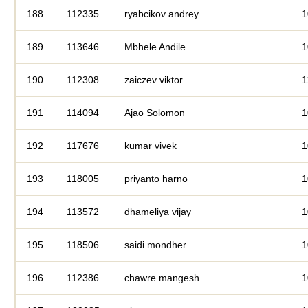
188
112335
ryabcikov andrey
1
189
113646
Mbhele Andile
1
190
112308
zaiczev viktor
1
191
114094
Ajao Solomon
1
192
117676
kumar vivek
1
193
118005
priyanto harno
1
194
113572
dhameliya vijay
1
195
118506
saidi mondher
1
196
112386
chawre mangesh
1