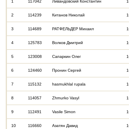
1
117042
Ливандовский Константин
1
2
114239
Китанов Николай
1
3
114689
РАТФЕЛЬДЕР Михаил
1
4
125783
Волков Дмитрий
1
5
123008
Сапаркин Олег
1
6
124460
Пронин Сергей
1
7
115132
hasmukhlal rupala
1
8
114057
Zhmurko Vasyl
1
9
112491
Vasile Simon
1
10
116660
Азатян Давид
1