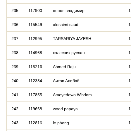
235
117900
попов владимир
1
236
115549
alosaimi saud
1
237
112995
TARSARIYA JAYESH
1
238
114968
колесник руслан
1
239
115216
Ahmed Raju
1
240
112334
Аитов Алибай
1
241
117855
Ameyedowo Wisdom
1
242
119668
wood papaya
1
243
112816
le phong
1