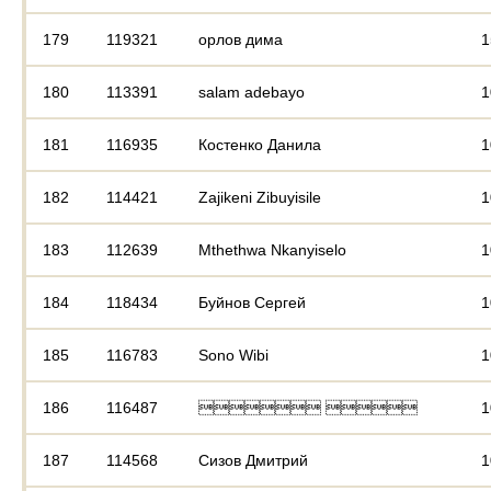
179
119321
орлов дима
1
180
113391
salam adebayo
1
181
116935
Костенко Данила
1
182
114421
Zajikeni Zibuyisile
1
183
112639
Mthethwa Nkanyiselo
1
184
118434
Буйнов Сергей
1
185
116783
Sono Wibi
1
186
116487
 
1
187
114568
Сизов Дмитрий
1