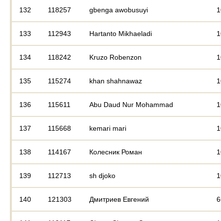
132
118257
gbenga awobusuyi
1
133
112943
Hartanto Mikhaeladi
1
134
118242
Kruzo Robenzon
1
135
115274
khan shahnawaz
1
136
115611
Abu Daud Nur Mohammad
1
137
115668
kemari mari
1
138
114167
Колесник Роман
1
139
112713
sh djoko
1
140
121303
Дмитриев Евгений
6