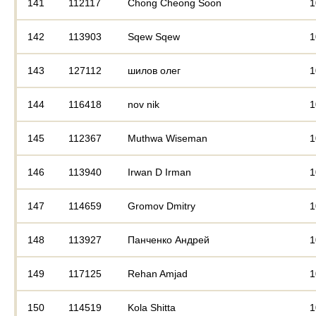
141
112117
Chong Cheong Soon
1
142
113903
Sqew Sqew
1
143
127112
шилов олег
1
144
116418
nov nik
1
145
112367
Muthwa Wiseman
1
146
113940
Irwan D Irman
1
147
114659
Gromov Dmitry
1
148
113927
Панченко Андрей
1
149
117125
Rehan Amjad
1
150
114519
Kola Shitta
1