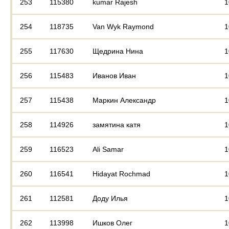
253
115380
kumar Rajesh
1
254
118735
Van Wyk Raymond
1
255
117630
Щедрина Нина
1
256
115483
Иванов Иван
1
257
115438
Маркин Александр
1
258
114926
замятина катя
1
259
116523
Ali Samar
1
260
116541
Hidayat Rochmad
1
261
112581
Доду Илья
1
262
113998
Ишков Олег
1