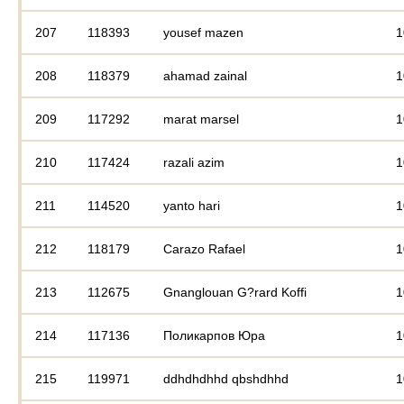
207
118393
yousef mazen
1
208
118379
ahamad zainal
1
209
117292
marat marsel
1
210
117424
razali azim
1
211
114520
yanto hari
1
212
118179
Carazo Rafael
1
213
112675
Gnanglouan G?rard Koffi
1
214
117136
Поликарпов Юра
1
215
119971
ddhdhdhhd qbshdhhd
1