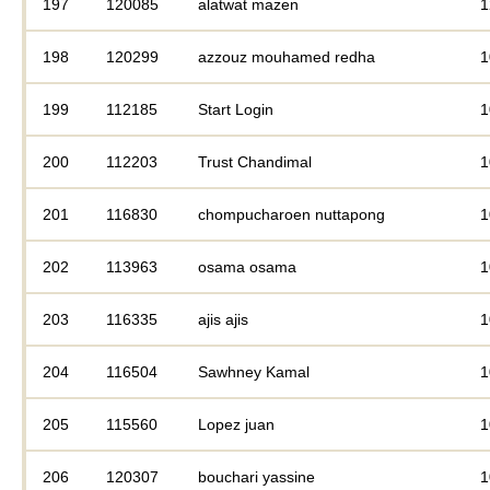
197
120085
alatwat mazen
1
198
120299
azzouz mouhamed redha
1
199
112185
Start Login
1
200
112203
Trust Chandimal
1
201
116830
chompucharoen nuttapong
1
202
113963
osama osama
1
203
116335
ajis ajis
1
204
116504
Sawhney Kamal
1
205
115560
Lopez juan
1
206
120307
bouchari yassine
1