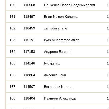
160
116568
Панченко Павел Владимирович
1
161
118497
Brian Nelson Kahuma
1
162
116459
zainudin shafiq
1
163
115191
ilyas Muhammad afraz
1
164
117153
Андреев Евгений
1
165
114146
fyjdyjg riftu
1
166
118864
лысенко илья
1
167
114507
Bermъdez Norman
1
168
118404
Ивашкин Александр
1