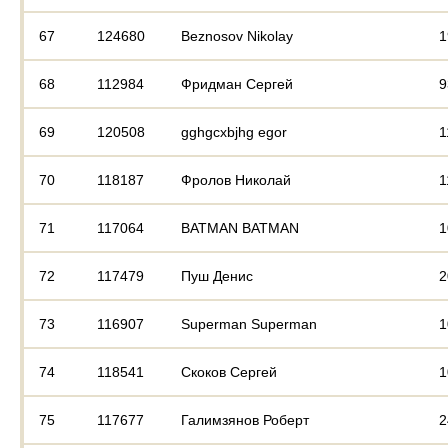
67
124680
Beznosov Nikolay
1
68
112984
Фридман Сергей
9
69
120508
gghgcxbjhg egor
1
70
118187
Фролов Николай
1
71
117064
BATMAN BATMAN
1
72
117479
Пуш Денис
2
73
116907
Superman Superman
1
74
118541
Скоков Cергей
1
75
117677
Галимзянов Роберт
2