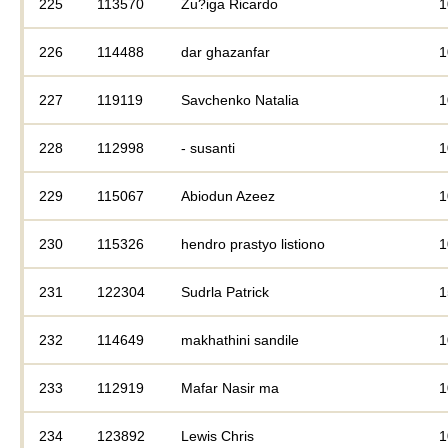
225
113570
Zu?iga Ricardo
1
226
114488
dar ghazanfar
1
227
119119
Savchenko Natalia
1
228
112998
- susanti
1
229
115067
Abiodun Azeez
1
230
115326
hendro prastyo listiono
1
231
122304
Sudrla Patrick
1
232
114649
makhathini sandile
1
233
112919
Mafar Nasir ma
1
234
123892
Lewis Chris
1