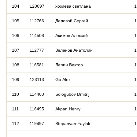
104
120097
хозиева светлана
1
105
112766
Деловой Сергей
1
106
114508
Акимов Алексей
1
107
112777
Зеленов Анатолий
1
108
116581
Лапин Виктор
1
109
123113
Go Аlex
1
110
114460
Sologubov Dmitrij
1
111
116495
Akpan Henry
1
112
119497
Stepanyan Faylak
1