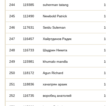
244
119385
suherman tatang
1
245
112490
Newbold Patrick
1
246
117631
Seidu Suleman
1
247
116457
Хайртдинов Радик
1
248
116733
Шадрин Никита
1
249
115981
khumalo mandla
1
250
118172
Agun Richard
1
251
118836
хачатрян араик
1
252
116735
воробец анатолий
1