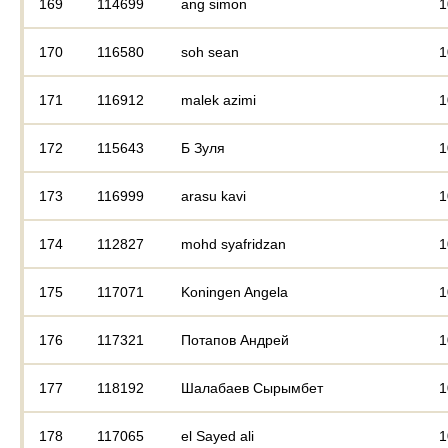
169
114699
ang simon
1
170
116580
soh sean
1
171
116912
malek azimi
1
172
115643
Б Зуля
1
173
116999
arasu kavi
1
174
112827
mohd syafridzan
1
175
117071
Koningen Angela
1
176
117321
Потапов Андрей
1
177
118192
Шалабаев Сырымбет
1
178
117065
el Sayed ali
1