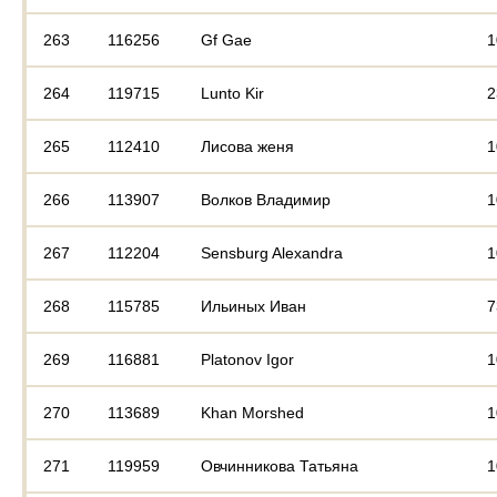
263
116256
Gf Gae
1
264
119715
Lunto Kir
2
265
112410
Лисова женя
1
266
113907
Волков Владимир
1
267
112204
Sensburg Alexandra
1
268
115785
Ильиных Иван
7
269
116881
Platonov Igor
1
270
113689
Khan Morshed
1
271
119959
Овчинникова Татьяна
1