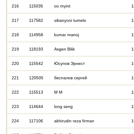
216
115035
oo myint
1
217
117582
sibanyoni tumelo
1
218
114958
kumar manoj
1
219
118193
Asgen Bilik
1
220
115542
Юсупов Эрнест
1
221
120505
беспалов сергей
1
222
115513
М М
1
223
114644
long seng
1
224
117106
akhirudin reza firman
1