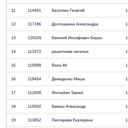
11
114451
Касаткин Георгий
1
12
117186
Долгошеина Александра
1
13
125026
Евгений Иосифович Биран
1
14
113372
решетнева наталья
1
15
119388
Rana Mr
1
16
118454
Демиденко Миша
1
17
112838
Ahmadian Saeed
1
18
115592
Камеш Александр
1
19
113852
Пихтерева Екатерина
1