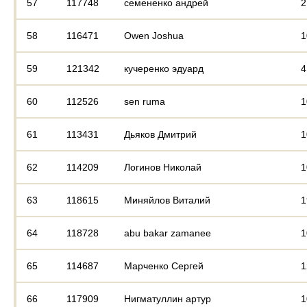
57
117748
семененко андрей
2
58
116471
Owen Joshua
1
59
121342
кучеренко эдуард
4
60
112526
sen ruma
1
61
113431
Дьяков Дмитрий
1
62
114209
Логинов Николай
1
63
118615
Миняйлов Виталий
1
64
118728
abu bakar zamanee
1
65
114687
Марченко Сергей
1
66
117909
Нигматуллин артур
1