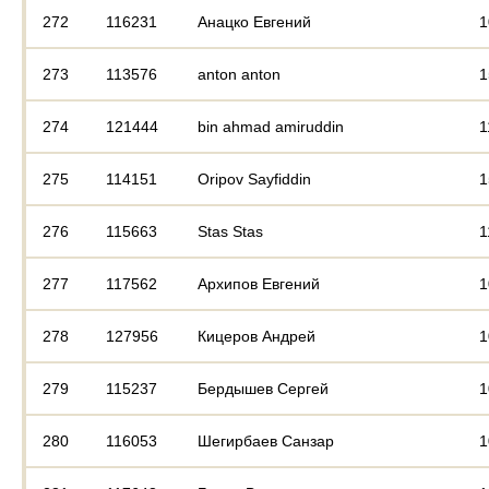
272
116231
Анацко Евгений
1
273
113576
anton anton
1
274
121444
bin ahmad amiruddin
1
275
114151
Oripov Sayfiddin
1
276
115663
Stas Stas
1
277
117562
Архипов Евгений
1
278
127956
Кицеров Андрей
1
279
115237
Бердышев Сергей
1
280
116053
Шегирбаев Санзар
1