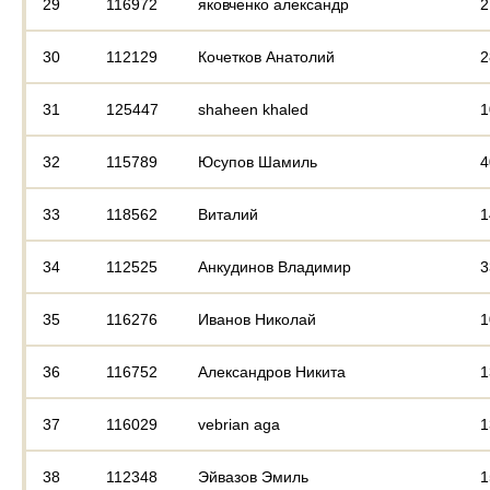
29
116972
яковченко александр
2
30
112129
Кочетков Анатолий
2
31
125447
shaheen khaled
1
32
115789
Юсупов Шамиль
4
33
118562
Виталий
1
34
112525
Анкудинов Владимир
3
35
116276
Иванов Николай
1
36
116752
Александров Никита
1
37
116029
vebrian aga
1
38
112348
Эйвазов Эмиль
1