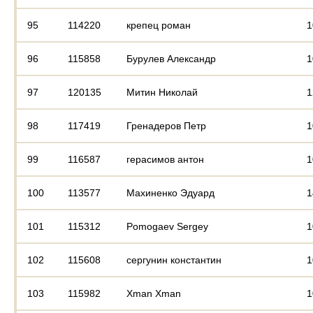
95
114220
крепец роман
1
96
115858
Бурулев Александр
1
97
120135
Митин Николай
1
98
117419
Гренадеров Петр
1
99
116587
герасимов антон
1
100
113577
Махиненко Эдуард
1
101
115312
Pomogaev Sergey
1
102
115608
сергунин константин
1
103
115982
Xman Xman
1