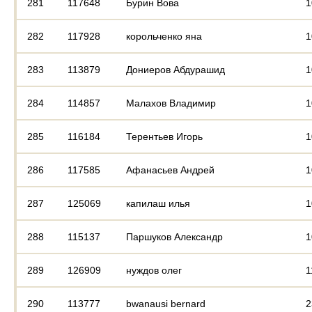
281
117648
Бурин Вова
1
282
117928
корольченко яна
1
283
113879
Дониеров Абдурашид
1
284
114857
Малахов Владимир
1
285
116184
Терентьев Игорь
1
286
117585
Афанасьев Андрей
1
287
125069
капилаш илья
1
288
115137
Паршуков Александр
1
289
126909
нуждов олег
1
290
113777
bwanausi bernard
2