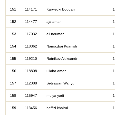
151
114171
Karwecki Bogdan
1
152
114477
aja aman
1
153
117032
ali nouman
1
154
118362
Namazbai Kuanish
1
155
119210
Ratnikov Aleksandr
1
156
118808
ullaha aman
1
157
112388
Setyawan Wahyu
1
158
115947
mulya yadi
1
159
113456
haffizi khairul
1