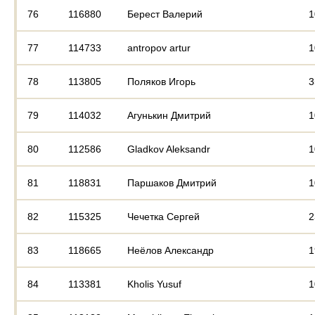
76
116880
Берест Валерий
1
77
114733
antropov artur
1
78
113805
Поляков Игорь
3
79
114032
Агунькин Дмитрий
1
80
112586
Gladkov Aleksandr
1
81
118831
Паршаков Дмитрий
1
82
115325
Чечетка Сергей
2
83
118665
Неёлов Александр
1
84
113381
Kholis Yusuf
1