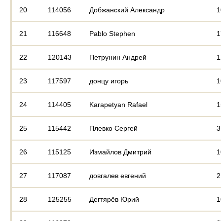
20
114056
Добжанский Александр
1
21
116648
Pablo Stephen
1
22
120143
Петрунин Андрей
1
23
117597
донцу игорь
1
24
114405
Karapetyan Rafael
1
25
115442
Плевко Сергей
3
26
115125
Измайлов Дмитрий
1
27
117087
довгалев евгений
2
28
125255
Дегтярёв Юрий
1