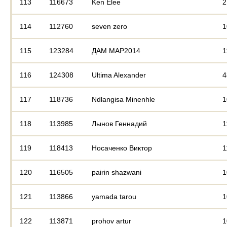
113
116673
Ken Elee
2
114
112760
seven zero
1
115
123284
ДАМ МАР2014
1
116
124308
Ultima Alexander
4
117
118736
Ndlangisa Minenhle
1
118
113985
Лынов Геннадий
1
119
118413
Носаченко Виктор
1
120
116505
pairin shazwani
1
121
113866
yamada tarou
1
122
113871
prohov artur
1