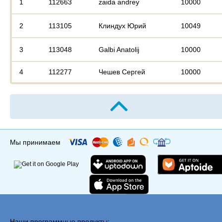
1
112663
zaida andrey
10000
2
113105
Клиндух Юрий
10049
3
113048
Galbi Anatolij
10000
4
112277
Чешев Сергей
10000
Мы принимаем
Наши программные продукты: