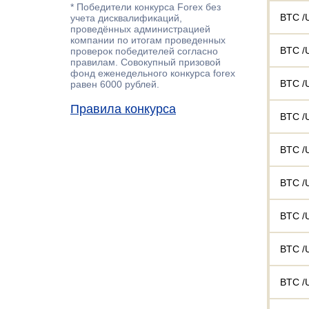
* Победители конкурса Forex без
BTC /
учета дисквалификаций,
проведённых администрацией
компании по итогам проведенных
BTC /
проверок победителей согласно
правилам. Совокупный призовой
фонд еженедельного конкурса forex
BTC /
равен 6000 рублей.
Правила конкурса
BTC /
BTC /
BTC /
BTC /
BTC /
BTC /