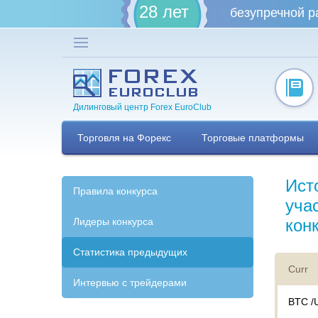
28 лет
безупречной р
Дилинговый центр Forex EuroClub
Торговля на Форекс
Торговые платформы
Ист
Правила конкурса
уча
Лидеры конкурса
кон
Статистика предыдущих
Curr
Интервью с трейдерами
BTC /