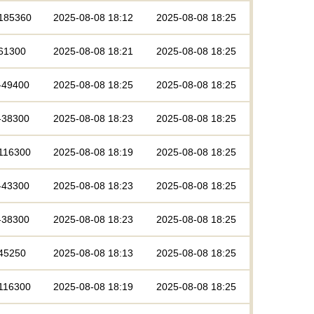
185360
2025-08-08 18:12
2025-08-08 18:25
61300
2025-08-08 18:21
2025-08-08 18:25
-49400
2025-08-08 18:25
2025-08-08 18:25
-38300
2025-08-08 18:23
2025-08-08 18:25
116300
2025-08-08 18:19
2025-08-08 18:25
-43300
2025-08-08 18:23
2025-08-08 18:25
-38300
2025-08-08 18:23
2025-08-08 18:25
45250
2025-08-08 18:13
2025-08-08 18:25
116300
2025-08-08 18:19
2025-08-08 18:25