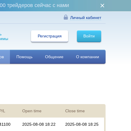
00 трейдеров сейчас с нами
Личный кабинет
ь
Регистрация
Войти
аммы
ов
Помощь
Общение
О компании
P/L
Open time
Close time
41100
2025-08-08 18:22
2025-08-08 18:25