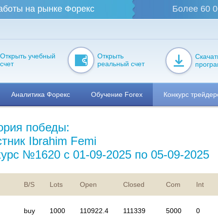
аботы на рынке Форекс
Более 60 0
Открыть учебный
Открыть
Скачат
счет
реальный счет
прогр
Аналитика Форекс
Обучение Forex
Конкурс трейдер
ория победы:
стник Ibrahim Femi
курс №1620 с 01-09-2025 по 05-09-2025
B/S
Lots
Open
Closed
Com
Int
buy
1000
110922.4
111339
5000
0