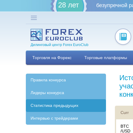
28 лет
безупречной р
Дилинговый центр Forex EuroClub
Торговля на Форекс
Торговые платформы
Ист
Правила конкурса
уча
Лидеры конкурса
кон
Статистика предыдущих
Curr
Интервью с трейдерами
BTC
/USD