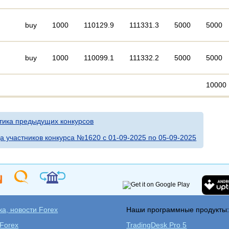
buy
1000
110129.9
111331.3
5000
5000
buy
1000
110099.1
111332.2
5000
5000
10000
тика предыдущих конкурсов
а участников конкурса №1620 c 01-09-2025 по 05-09-2025
а, новости Forex
Наши программные продукты
 Forex
TradingDesk Pro 5