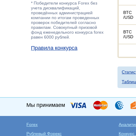
* Победители конкурса Forex без
учета дисквалификаций,
BTC
проведённых администрацией
/USD
компании по итогам проведенных
проверок победителей согласно
правилам. Совокупный призовой
BTC
фонд еженедельного конкурса forex
/USD
равен 6000 рублей.
Правила конкурса
Статис
Таблиц
Мы принимаем
Forex
Аналитик
Рублевый Форекс
Конкурс