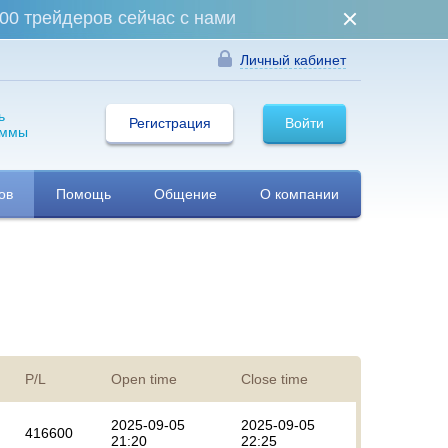
00 трейдеров сейчас с нами
Личный кабинет
ь
Регистрация
Войти
аммы
ов
Помощь
Общение
О компании
P/L
Open time
Close time
2025-09-05
2025-09-05
416600
21:20
22:25