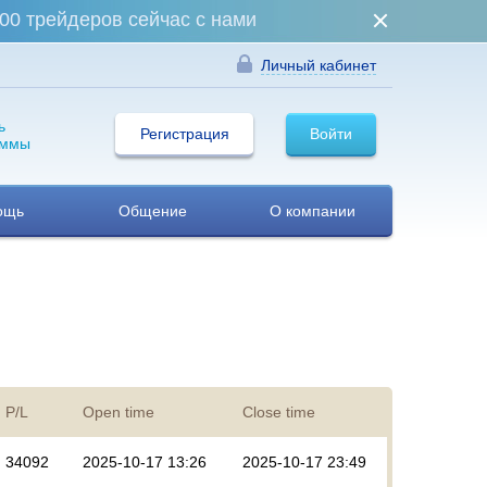
00 трейдеров сейчас с нами
Личный кабинет
ь
Регистрация
Войти
аммы
ощь
Общение
О компании
P/L
Open time
Close time
34092
2025-10-17 13:26
2025-10-17 23:49