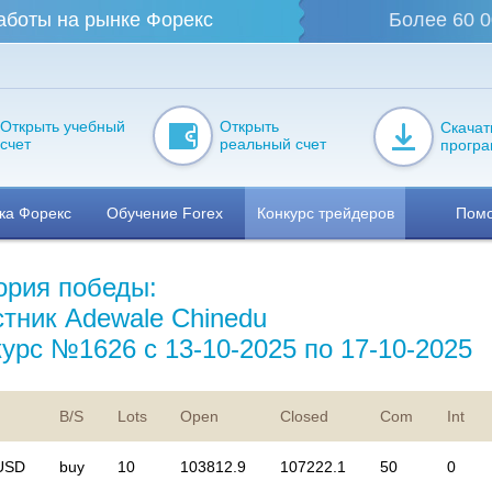
аботы на рынке Форекс
Более 60 0
Открыть учебный
Открыть
Скачат
счет
реальный счет
прогр
ка Форекс
Обучение Forex
Конкурс трейдеров
Пом
ория победы:
стник Adewale Chinedu
курс №1626 с 13-10-2025 по 17-10-2025
B/S
Lots
Open
Closed
Com
Int
USD
buy
10
103812.9
107222.1
50
0