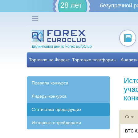
28 лет
безупречной р
Дилинговый центр Forex EuroClub
Торговля на Форекс
Торговые платформы
Аналити
Ист
Правила конкурса
уча
Лидеры конкурса
кон
Статистика предыдущих
Curr
Интервью с трейдерами
BTC /