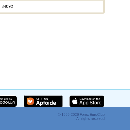
34092
© 1999-2026 Forex EuroClub
:
All rights reserved