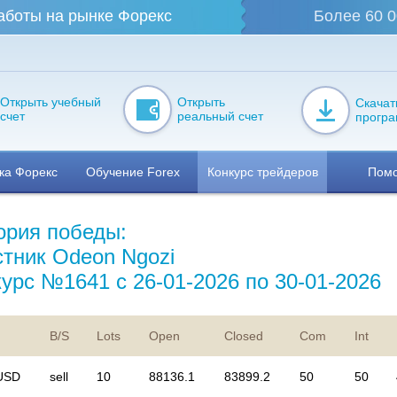
аботы на рынке Форекс
Более 60 0
Открыть учебный
Открыть
Скачат
счет
реальный счет
прогр
ка Форекс
Обучение Forex
Конкурс трейдеров
Пом
ория победы:
стник Odeon Ngozi
курс №1641 с 26-01-2026 по 30-01-2026
B/S
Lots
Open
Closed
Com
Int
USD
sell
10
88136.1
83899.2
50
50