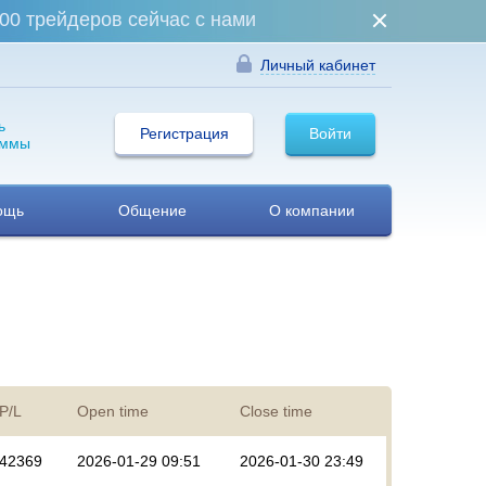
00 трейдеров сейчас с нами
Личный кабинет
ь
Регистрация
Войти
аммы
ощь
Общение
О компании
P/L
Open time
Close time
42369
2026-01-29 09:51
2026-01-30 23:49