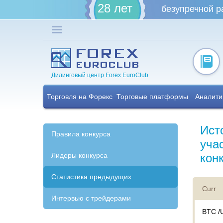
28 лет
безупречной р
Дилинговый центр Forex EuroClub
Торговля на Форекс
Торговые платформы
Аналити
Ист
Правила конкурса
уча
Лидеры конкурса
кон
Статистика предыдущих
Curr
Интервью с трейдерами
BTC /