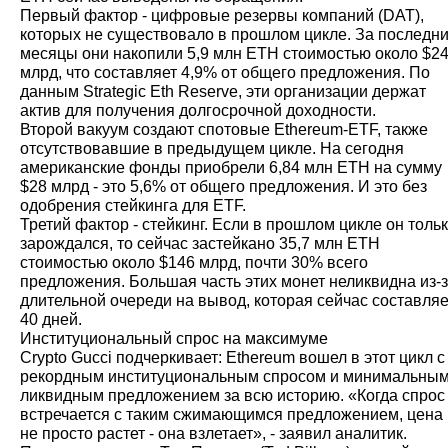
Первый фактор - цифровые резервы компаний (DAT),
которых не существовало в прошлом цикле. За последн
месяцы они накопили 5,9 млн ETH стоимостью около $2
млрд, что составляет 4,9% от общего предложения. По
данным Strategic Eth Reserve, эти организации держат
актив для получения долгосрочной доходности.
Второй вакуум создают спотовые Ethereum-ETF, также
отсутствовавшие в предыдущем цикле. На сегодня
американские фонды приобрели 6,84 млн ETH на сумму
$28 млрд - это 5,6% от общего предложения. И это без
одобрения стейкинга для ETF.
Третий фактор - стейкинг. Если в прошлом цикле он толь
зарождался, то сейчас застейкано 35,7 млн ETH
стоимостью около $146 млрд, почти 30% всего
предложения. Большая часть этих монет неликвидна из-
длительной очереди на вывод, которая сейчас составляе
40 дней.
Институциональный спрос на максимуме
Crypto Gucci подчеркивает: Ethereum вошел в этот цикл с
рекордным институциональным спросом и минимальны
ликвидным предложением за всю историю. «Когда спрос
встречается с таким сжимающимся предложением, цена
не просто растет - она взлетает», - заявил аналитик.