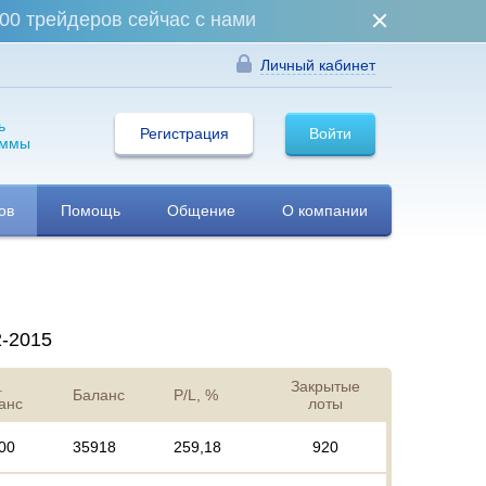
00 трейдеров сейчас с нами
Личный кабинет
ь
Регистрация
Войти
аммы
ов
Помощь
Общение
О компании
2-2015
.
Закрытые
Баланс
P/L, %
анс
лоты
00
35918
259,18
920