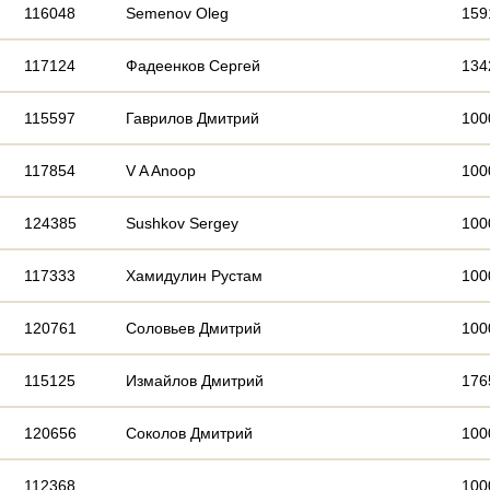
116048
Semenov Oleg
159
117124
Фадеенков Сергей
134
115597
Гаврилов Дмитрий
100
117854
V A Anoop
100
124385
Sushkov Sergey
100
117333
Хамидулин Рустам
100
120761
Соловьев Дмитрий
100
115125
Измайлов Дмитрий
176
120656
Соколов Дмитрий
100
112368
100