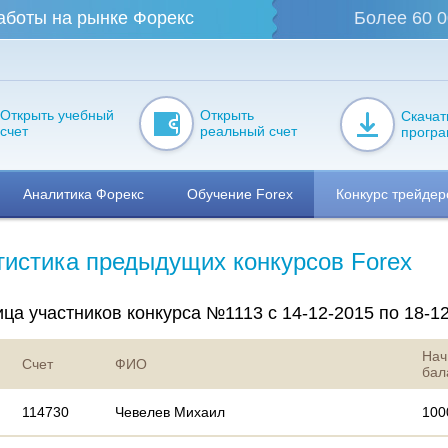
аботы на рынке Форекс
Более 60 0
Открыть учебный
Открыть
Скачат
счет
реальный счет
прогр
Аналитика Форекс
Обучение Forex
Конкурс трейдер
тистика предыдущих конкурсов Forex
ца участников конкурса №1113 с 14-12-2015 по 18-1
Нач
Счет
ФИО
бал
114730
Чевелев Михаил
100