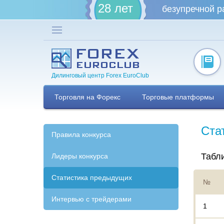
28 лет
безупречной р
Дилинговый центр Forex EuroClub
Торговля на Форекс
Торговые платформы
Ста
Правила конкурса
Табли
Лидеры конкурса
Статистика предыдущих
№
Интервью с трейдерами
1