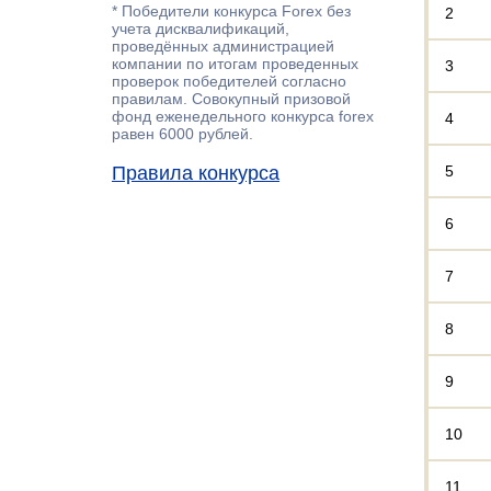
* Победители конкурса Forex без
2
учета дисквалификаций,
проведённых администрацией
компании по итогам проведенных
3
проверок победителей согласно
правилам. Совокупный призовой
фонд еженедельного конкурса forex
4
равен 6000 рублей.
Правила конкурса
5
6
7
8
9
10
11