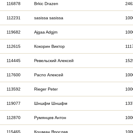
116878
Brkic Drazen
246
112231
sasissa sasissa
100
119682
Ajgaa Adgjm
100
112615
Кокорин Виктор
111
114445
Ревельский Алексей
152
117600
Распо Алексей
100
113592
Rieger Peter
100
119077
Шншфм Шншфм
133
112870
Румянцев Антон
100
115465
Кошман Ярослав
100