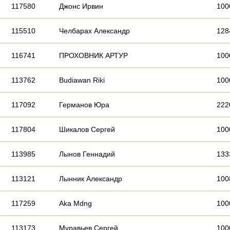
117580
Джонс Ирвин
100
115510
Челбарах Александр
128
116741
ПРОХОВНИК АРТУР
100
113762
Budiawan Riki
100
117092
Германов Юра
222
117804
Шикалов Сергей
100
113985
Лынов Геннадий
133
113121
Лынник Александр
100
117259
Aka Mdng
100
113173
Муравьев Сергей
100