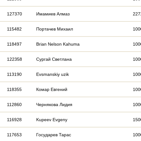
127370
Имамиев Алмаз
227
115482
Портачев Михаил
100
118497
Brian Nelson Kahuma
100
122358
Сургай Светлана
100
113190
Evsmanskiy uzik
100
118355
Комар Евгений
100
112860
Чернякова Лидия
100
116928
Kupeev Evgeny
150
117653
Государев Тарас
100