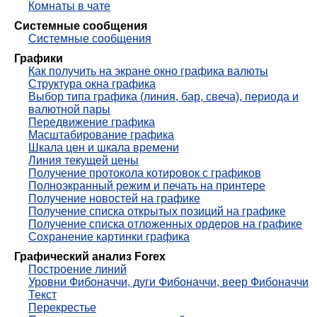
Комнаты в чате
Системные сообщения
Системные сообщения
Графики
Как получить на экране окно графика валюты
Структура окна графика
Выбор типа графика (линия, бар, свеча), периода и
валютной пары
Передвижение графика
Масштабирование графика
Шкала цен и шкала времени
Линия текущей цены
Получение протокола котировок с графиков
Полноэкранный режим и печать на принтере
Получение новостей на графике
Получение списка открытых позиций на графике
Получение списка отложенных ордеров на графике
Сохранение картинки графика
Графический анализ Forex
Построение линий
Уровни Фибоначчи, дуги Фибоначчи, веер Фибоначчи
Текст
Перекрестье