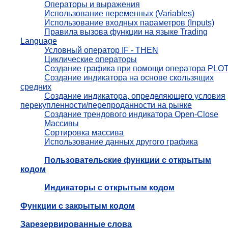
Операторы и выражения
Использование переменных (Variables)
Использование входных параметров (Inputs)
Правила вызова функции на языке Trading
Language
Условный оператор IF - THEN
Циклические операторы
Создание графика при помощи оператора PLO
Создание индикатора на основе скользящих
средних
Создание индикатора, определяющего условия
перекупленности/перепроданности на рынке
Создание трендового индикатора Open-Close
Массивы
Сортировка массива
Использование данных другого графика
Пользовательские функции с открытым
кодом
Индикаторы с открытым кодом
Функции с закрытым кодом
Зарезервированные слова