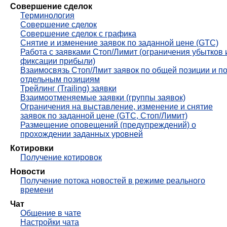
Совершение сделок
Терминология
Совершение сделок
Совершение сделок с графика
Cнятие и изменение заявок по заданной цене (GTC)
Работа с заявками Стоп/Лимит (ограничения убытков 
фиксации прибыли)
Взаимосвязь Стоп/Лмит заявок по общей позиции и п
отдельным позициям
Трейлинг (Trailing) заявки
Взаимоотменяемые заявки (группы заявок)
Ограничения на выставление, изменение и снятие
заявок по заданной цене (GTC, Стоп/Лимит)
Размещение оповещений (предупреждений) о
прохождении заданных уровней
Котировки
Получение котировок
Новости
Получение потока новостей в режиме реального
времени
Чат
Общение в чате
Настройки чата