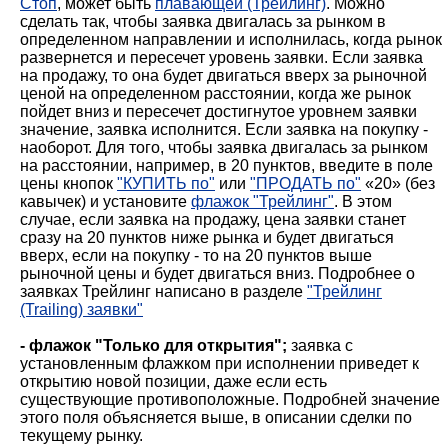
Стоп
, может быть
плавающей (Трейлинг)
. Можно
сделать так, чтобы заявка двигалась за рынком в
определенном направлении и исполнилась, когда рынок
развернется и пересечет уровень заявки. Если заявка
на продажу, то она будет двигаться вверх за рыночной
ценой на определенном расстоянии, когда же рынок
пойдет вниз и пересечет достигнутое уровнем заявки
значение, заявка исполнится. Если заявка на покупку -
наоборот. Для того, чтобы заявка двигалась за рынком
на расстоянии, например, в 20 пунктов, введите в поле
цены кнопок
"КУПИТЬ по"
или
"ПРОДАТЬ по"
«20» (без
кавычек) и установите
флажок "Трейлинг"
. В этом
случае, если заявка на продажу, цена заявки станет
сразу на 20 пунктов ниже рынка и будет двигаться
вверх, если на покупку - то на 20 пунктов выше
рыночной цены и будет двигаться вниз. Подробнее о
заявках Трейлинг написано в разделе
"Трейлинг
(Trailing) заявки"
- флажок "Только для открытия";
заявка с
установленным флажком при исполнении приведет к
открытию новой позиции, даже если есть
существующие противоположные. Подробней значение
этого поля объясняется выше, в описании сделки по
текущему рынку.