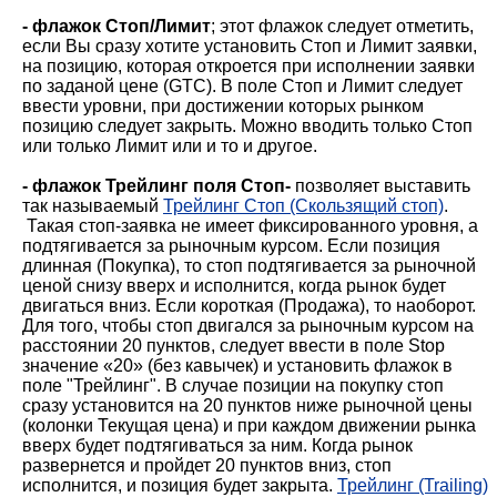
- флажок Стоп/Лимит
; этот флажок следует отметить,
если Вы сразу хотите установить Стоп и Лимит заявки,
на позицию, которая откроется при исполнении заявки
по заданой цене (GTC). В поле Стоп и Лимит следует
ввести уровни, при достижении которых рынком
позицию следует закрыть. Можно вводить только Стоп
или только Лимит или и то и другое.
- флажок Трейлинг поля Стоп-
позволяет выставить
так называемый
Трейлинг Стоп (Скользящий стоп)
.
Такая стоп-заявка не имеет фиксированного уровня, а
подтягивается за рыночным курсом. Если позиция
длинная (Покупка), то стоп подтягивается за рыночной
ценой снизу вверх и исполнится, когда рынок будет
двигаться вниз. Если короткая (Продажа), то наоборот.
Для того, чтобы стоп двигался за рыночным курсом на
расстоянии 20 пунктов, следует ввести в поле Stop
значение «20» (без кавычек) и установить флажок в
поле "Трейлинг". В случае позиции на покупку стоп
сразу установится на 20 пунктов ниже рыночной цены
(колонки Текущая цена) и при каждом движении рынка
вверх будет подтягиваться за ним. Когда рынок
развернется и пройдет 20 пунктов вниз, стоп
исполнится, и позиция будет закрыта.
Трейлинг (Trailing)