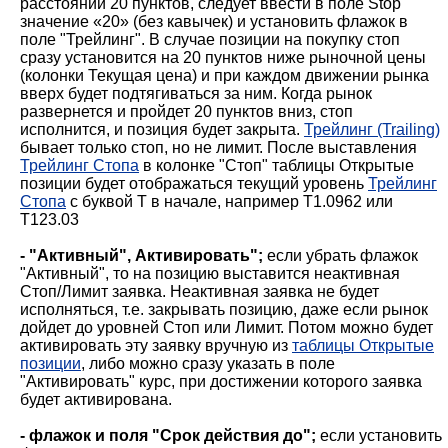
расстоянии 20 пунктов, следует ввести в поле Stop
значение «20» (без кавычек) и установить флажок в
поле "Трейлинг". В случае позиции на покупку стоп
сразу установится на 20 пунктов ниже рыночной цены
(колонки Текущая цена) и при каждом движении рынка
вверх будет подтягиваться за ним. Когда рынок
развернется и пройдет 20 пунктов вниз, стоп
исполнится, и позиция будет закрыта.
Трейлинг (Trailing)
бывает только стоп, но не лимит. После выставления
Трейлинг Стопа
в колонке "Стоп" таблицы Открытые
позиции будет отображаться текущий уровень
Трейлинг
Стопа
с буквой T в начале, например T1.0962 или
T123.03
- "Активный", Активировать";
если убрать флажок
"Активный", то на позицию выставится неактивная
Стоп/Лимит заявка. Неактивная заявка не будет
исполняться, т.е. закрывать позицию, даже если рынок
дойдет до уровней Стоп или Лимит. Потом можно будет
активировать эту заявку вручную из
таблицы Открытые
позиции
, либо можно сразу указать в поле
"Активировать" курс, при достижении которого заявка
будет активирована.
- флажок и поля "Срок действия до";
если установить