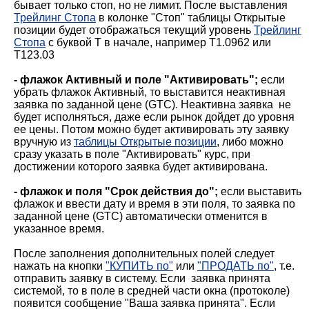
бывает только стоп, но не лимит. После выставления
Трейлинг Стопа
в колонке "Стоп" таблицы Открытые
позиции будет отображаться текущий уровень
Трейлинг
Стопа
с буквой T в начале, например T1.0962 или
T123.03
- флажок Активный и поле "Активировать";
если
убрать флажок Активный, то выставится неактивная
заявка по заданной цене (GTC). Неактивна заявка не
будет исполняться, даже если рынок дойдет до уровня
ее цены. Потом можно будет активировать эту заявку
вручную из
таблицы Открытые позиции
, либо можно
сразу указать в поле "Активировать" курс, при
достижении которого заявка будет активирована.
- флажок и поля "Срок действия до";
если выставить
флажок и ввести дату и время в эти поля, то заявка по
заданной цене (GTC) автоматически отменится в
указанное время.
После заполнения дополнительных полей следует
нажать на кнопки
"КУПИТЬ по"
или
"ПРОДАТЬ по"
, т.е.
отправить заявку в систему. Если заявка принята
системой, то в поле в средней части окна (протоколе)
появится сообщение "Ваша заявка принята". Если