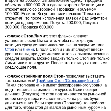
второй на 300.000. Вы заключаете сделку "Продажа"
объемом в 600.000. Эта сделка закроет обе позиции и
откроет новую со стороной "Продажа" и объемом
100.000. Если же Вы установили флажок "Только для
открытия", то после исполнения заявки у Вас будут три
позиции одновременно: Покупка 200.000, Покупка
300.000, Продажа 600.000.
- флажок Стоп/Лимит;
этот флажок следует
установить, если Вы хотите, чтобы на открытую
позицию сразу установилась заявка на закрытие типа
Стоп
или
Лимит
. В поля Стоп и Лимит следует ввести
уровни цены, при достижении которых рынком позицию
следует закрыть. Можно вводить только Стоп или только
Лимит или и то и другое. После этого станут активными
следующие поля.
- флажок трейлинг поля Стоп-
позволяет выставить
так называемый
Трейлинг Стоп (Скользящий стоп)
.
Такая стоп-заявка не имеет фиксированного уровня, а
подтягивается за рыночным курсом. Если позиция
длинная (Покупка), то стоп подтягивается за рыночной
ценой снизу вверх и исполнится, когда рынок будет
двигаться вниз. Если короткая (Продажа), то наоборот.
Для того, чтобы стоп двигался за рыночным курсом на