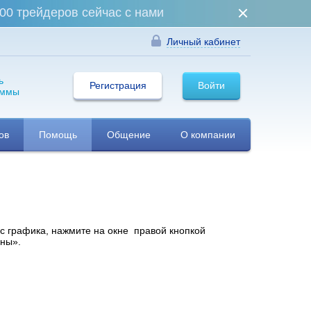
00 трейдеров сейчас с нами
Личный кабинет
ь
Регистрация
Войти
аммы
ов
Помощь
Общение
О компании
 с графика, нажмите на окне правой кнопкой
ены».