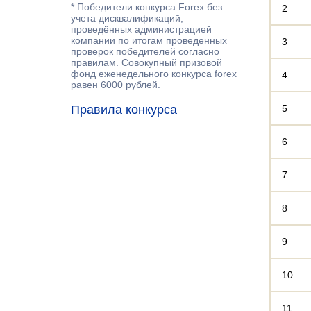
* Победители конкурса Forex без
2
учета дисквалификаций,
проведённых администрацией
компании по итогам проведенных
3
проверок победителей согласно
правилам. Совокупный призовой
фонд еженедельного конкурса forex
4
равен 6000 рублей.
Правила конкурса
5
6
7
8
9
10
11