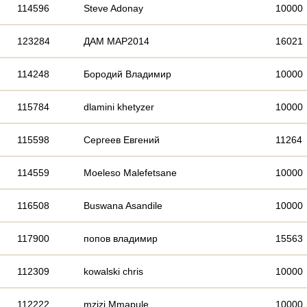
114596
Steve Adonay
10000
123284
ДАМ МАР2014
16021
114248
Бородий Владимир
10000
115784
dlamini khetyzer
10000
115598
Сергеев Евгений
11264
114559
Moeleso Malefetsane
10000
116508
Buswana Asandile
10000
117900
попов владимир
15563
112309
kowalski chris
10000
112222
mzizi Mmapule
10000