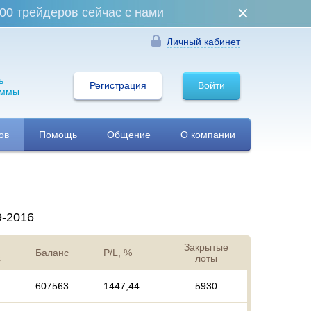
00 трейдеров сейчас с нами
Личный кабинет
ь
Регистрация
Войти
аммы
ов
Помощь
Общение
О компании
9-2016
Закрытые
Баланс
P/L, %
с
лоты
607563
1447,44
5930