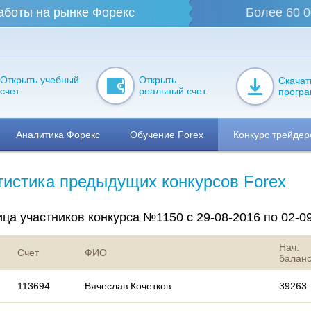
аботы на рынке Форекс
Более 60 0
Открыть учебный
Открыть
Скачат
счет
реальный счет
прогр
Аналитика Форекс
Обучение Forex
Конкурс трейдер
тистика предыдущих конкурсов Forex
ца участников конкурса №1150 с 29-08-2016 по 02-0
Нач.
Счет
ФИО
балан
113694
Вячеслав Кочетков
39263