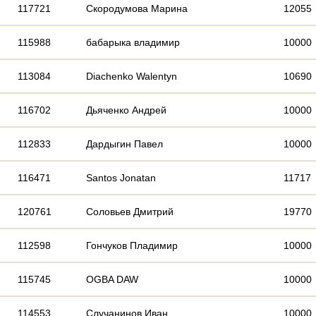
117721
Скородумова Марина
12055
115988
бабарыка владимир
10000
113084
Diachenko Walentyn
10690
116702
Дьяченко Андрей
10000
112833
Дардыгин Павел
10000
116471
Santos Jonatan
11717
120761
Соловьев Дмитрий
19770
112598
Гончуков Пладимир
10000
115745
OGBA DAW
10000
114553
Случанинов Иван
10000