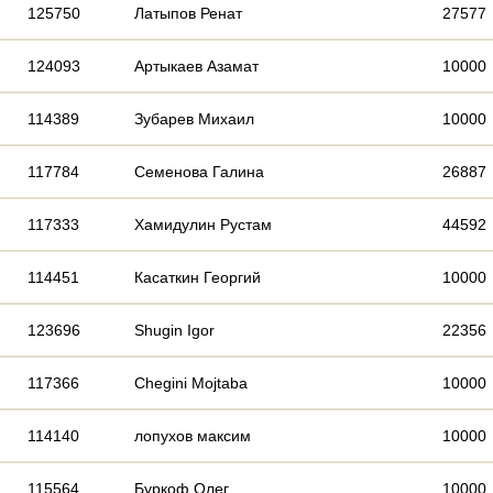
125750
Латыпов Ренат
27577
124093
Артыкаев Азамат
10000
114389
Зубарев Михаил
10000
117784
Семенова Галина
26887
117333
Хамидулин Рустам
44592
114451
Касаткин Георгий
10000
123696
Shugin Igor
22356
117366
Chegini Mojtaba
10000
114140
лопухов максим
10000
115564
Буркоф Олег
10000