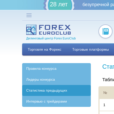
28 лет
безупречной р
Дилинговый центр Forex EuroClub
Торговля на Форекс
Торговые платформы
Ста
Правила конкурса
Табли
Лидеры конкурса
Статистика предыдущих
№
Интервью с трейдерами
1