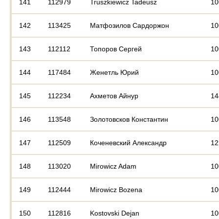
141
112979
Truszkiewicz Tadeusz
10
142
113425
Матфозилов Сардоржон
10
143
112112
Топоров Сергей
10
144
117484
Женетль Юрий
10
145
112234
Ахметов Айнур
14
146
113548
Золотовсков Константин
10
147
112509
Коченевский Александр
12
148
113020
Mirowicz Adam
10
149
112444
Mirowicz Bozena
10
150
112816
Kostovski Dejan
10