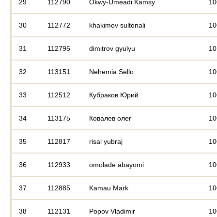
29
112790
Okwy-Umeadi Kamsy
10
30
112772
khakimov sultonali
10
31
112795
dimitrov gyulyu
10
32
113151
Nehemia Sello
10
33
112512
Кубраков Юрий
10
34
113175
Ковалев олег
10
35
112817
risal yubraj
10
36
112933
omolade abayomi
10
37
112885
Kamau Mark
10
38
112131
Popov Vladimir
10