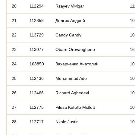
20
112294
Rzayev Vqar
11
21
112858
Долгих Андрей
10
22
113729
Candy Candy
10
23
113077
Obaro Orevaoghene
16
24
168850
Захарченко Анатолий
10
25
112436
Muhammad Ado
10
26
112466
Richard Agbedevi
10
27
112775
Pilusa Kutullo Midlott
10
28
112717
Nkole Justin
10