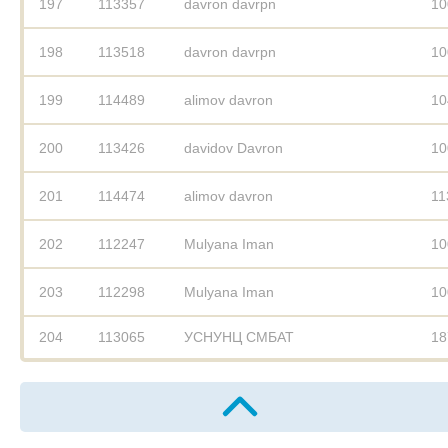
197
113357
davron davrpn
10
198
113518
davron davrpn
10
199
114489
alimov davron
10
200
113426
davidov Davron
10
201
114474
alimov davron
11
202
112247
Mulyana Iman
10
203
112298
Mulyana Iman
10
204
113065
УСНУНЦ СМБАТ
18