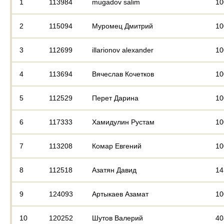
1
113984
mugadov salim
10
2
115094
Муромец Дмитрий
10
3
112699
illarionov alexander
10
4
113694
Вячеслав Кочетков
10
5
112529
Перет Дарина
10
6
117333
Хамидулин Рустам
10
7
113208
Комар Евгений
10
8
112518
Азатян Давид
14
9
124093
Артыкаев Азамат
10
10
120252
Шутов Валерий
40