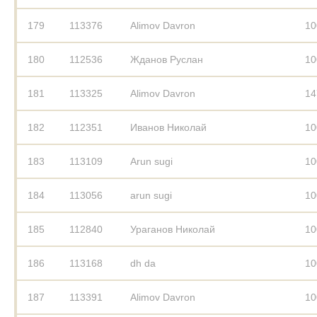
179
113376
Alimov Davron
10
180
112536
Жданов Руслан
10
181
113325
Alimov Davron
14
182
112351
Иванов Николай
10
183
113109
Arun sugi
10
184
113056
arun sugi
10
185
112840
Ураганов Николай
10
186
113168
dh da
10
187
113391
Alimov Davron
10