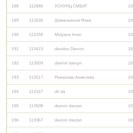
188
112886
УСНУНЦ СМБАТ
10
189
112636
Шамильянов Рома
10
190
112258
Mulyana Iman
10
191
113423
davidov Davron
18
192
113509
davron davrpn
10
193
112517
Романова Анжелика
10
194
113167
dh da
10
195
113508
davron davrpn
10
196
113367
davron davrpn
10