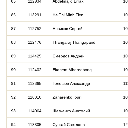
85
112934
Abdelmajid Erraki
10
86
113291
Ha Thi Minh Tien
10
87
112752
Новиков Сергей
10
88
112476
Thangaraj Thangapandi
10
89
114425
Смердов Андрей
10
90
112402
Ekanem Mbereobong
10
91
112365
Голешов Александр
11
92
116310
Zaharenko Iouri
10
93
114064
Шевченко Анатолий
10
94
113305
Сургай Светлана
12