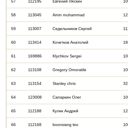
57
112195
Евгений Ляскин
10
58
113045
Amin muhammad
12
59
113007
Седельников Сергей
11
60
113414
Кочетков Анатолий
18
61
169886
Klychkov Sergei
10
62
113108
Gregory Omoratile
10
63
113154
Stanley chris
32
64
123008
Сапаркин Олег
10
65
112188
Кулик Андрей
12
66
112168
boonsiang teo
10