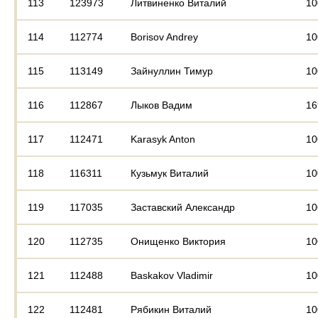
113
123973
Литвиненко Виталий
10
114
112774
Borisov Andrey
10
115
113149
Зайнуллин Тимур
10
116
112867
Лыков Вадим
16
117
112471
Karasyk Anton
10
118
116311
Кузьмук Виталий
10
119
117035
Заставский Александр
10
120
112735
Онищенко Виктория
10
121
112488
Baskakov Vladimir
10
122
112481
Рябикин Виталий
10