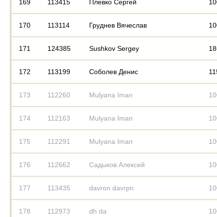
169
113415
Плевко Сергей
10
170
113114
Груднев Вячеслав
10
171
124385
Sushkov Sergey
18
172
113199
Соболев Денис
11
173
112260
Mulyana Iman
10
174
112163
Mulyana Iman
10
175
112291
Mulyana Iman
10
176
112662
Садыков Алексей
10
177
113435
davron davrpn
10
178
112973
dh da
10