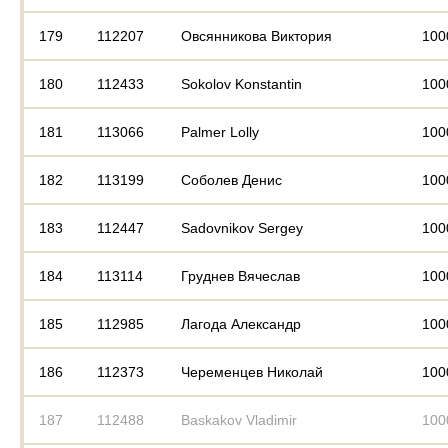
179
112207
Овсянникова Виктория
100
180
112433
Sokolov Konstantin
100
181
113066
Palmer Lolly
100
182
113199
Соболев Денис
100
183
112447
Sadovnikov Sergey
100
184
113114
Груднев Вячеслав
100
185
112985
Лагода Александр
100
186
112373
Череменцев Николай
100
187
112488
Baskakov Vladimir
100