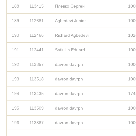
188
113415
Плевко Сергей
100
189
112681
Agbedevi Junior
100
190
112466
Richard Agbedevi
102
191
112441
Safiullin Eduard
100
192
113357
davron davrpn
100
193
113518
davron davrpn
100
194
113435
davron davrpn
174
195
113509
davron davrpn
100
196
113367
davron davrpn
100