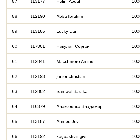
57
113177
Halim Abdul
100
58
112190
Abba Ibrahim
100
59
113185
Lucky Dan
100
60
117801
Никулин Сергей
100
61
112841
Macchmero Amine
100
62
112193
junior christian
100
63
112802
Samwel Baraka
100
64
116379
Алексеенко Владимир
100
65
113187
Ahmed Joy
100
66
113192
koguashvili givi
100