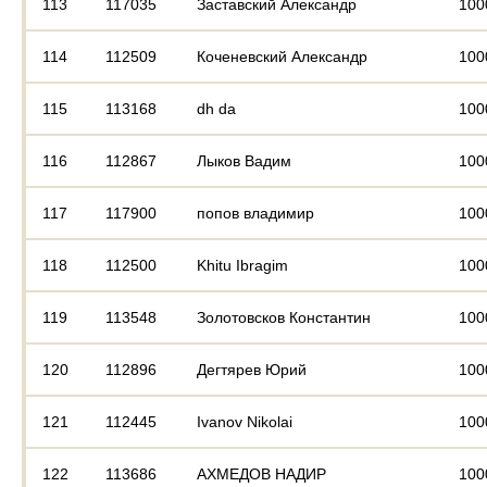
113
117035
Заставский Александр
100
114
112509
Коченевский Александр
100
115
113168
dh da
100
116
112867
Лыков Вадим
100
117
117900
попов владимир
100
118
112500
Khitu Ibragim
100
119
113548
Золотовсков Константин
100
120
112896
Дегтярев Юрий
100
121
112445
Ivanov Nikolai
100
122
113686
АХМЕДОВ НАДИР
100