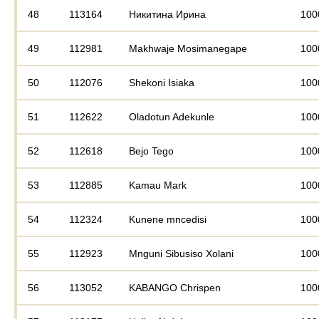
48
113164
Никитина Ирина
100
49
112981
Makhwaje Mosimanegape
100
50
112076
Shekoni Isiaka
100
51
112622
Oladotun Adekunle
100
52
112618
Bejo Tego
100
53
112885
Kamau Mark
100
54
112324
Kunene mncedisi
100
55
112923
Mnguni Sibusiso Xolani
100
56
113052
KABANGO Chrispen
100