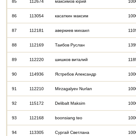
85
112674
максимов юрий
100
86
113054
касаткин максим
100
87
112181
аверкиев михаил
110
88
112169
Таибов Руслан
139
89
112220
шишков виталий
118
90
114936
Ястребов Александр
100
91
112210
Mirzagalyev Nurlan
100
92
115172
Delibalt Maksim
100
93
112168
boonsiang teo
100
94
113305
Сургай Светлана
100