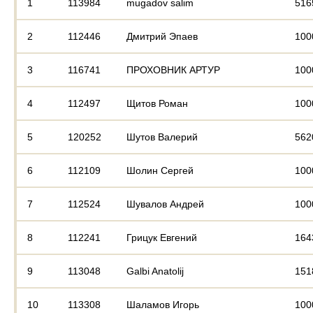
1
113984
mugadov salim
516
2
112446
Дмитрий Эпаев
100
3
116741
ПРОХОВНИК АРТУР
100
4
112497
Щитов Роман
100
5
120252
Шутов Валерий
562
6
112109
Шолин Сергей
100
7
112524
Шувалов Андрей
100
8
112241
Грицук Евгений
164
9
113048
Galbi Anatolij
151
10
113308
Шаламов Игорь
100