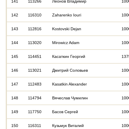
141
113266
Леонов Владимир
100
142
116310
Zaharenko Iouri
100
143
112816
Kostovski Dejan
100
144
113020
Mirowicz Adam
100
145
114451
Касаткин Георгий
137
146
113021
Дмитрий Соловьев
100
147
112483
Kasatkin Alexander
100
148
114794
Вячеслав Чумилин
100
149
117750
Басов Сергей
100
150
116311
Кузьмук Виталий
100