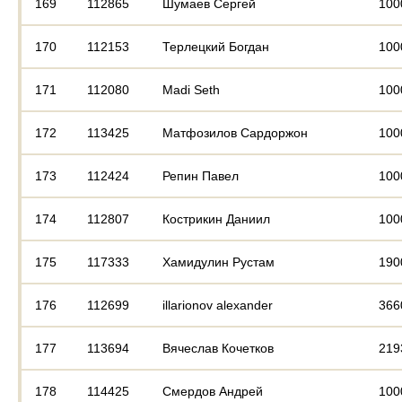
169
112865
Шумаев Сергей
100
170
112153
Терлецкий Богдан
100
171
112080
Madi Seth
100
172
113425
Матфозилов Сардоржон
100
173
112424
Репин Павел
100
174
112807
Кострикин Даниил
100
175
117333
Хамидулин Рустам
190
176
112699
illarionov alexander
366
177
113694
Вячеслав Кочетков
219
178
114425
Смердов Андрей
100