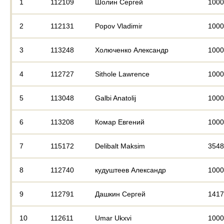
1
112109
Шолин Сергей
1000
2
112131
Popov Vladimir
1000
3
113248
Холюченко Александр
1000
4
112727
Sithole Lawrence
1000
5
113048
Galbi Anatolij
1000
6
113208
Комар Евгений
1000
7
115172
Delibalt Maksim
3548
8
112740
кудуштеев Александр
1000
9
112791
Дашкин Сергей
1417
10
112611
Umar Ukxvi
1000