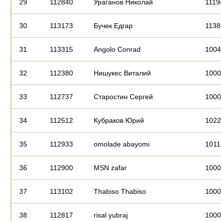
29
112840
Ураганов Николай
1119
30
113173
Бучек Едгар
1138
31
113315
Angolo Conrad
1004
32
112380
Нишукес Виталий
1000
33
112737
Старостин Сергей
1000
34
112512
Кубраков Юрий
1022
35
112933
omolade abayomi
1011
36
112900
MSN zafar
1000
37
113102
Thabiso Thabiso
1000
38
112817
risal yubraj
1000