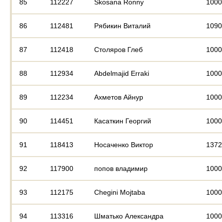
85
112227
Skosana Ronny
1000
86
112481
Рябикин Виталий
1090
87
112418
Столяров Глеб
1000
88
112934
Abdelmajid Erraki
1000
89
112234
Ахметов Айнур
1000
90
114451
Касаткин Георгий
1000
91
118413
Носаченко Виктор
1372
92
117900
попов владимир
1000
93
112175
Chegini Mojtaba
1000
94
113316
Шматько Александра
1000