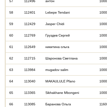
57
112496
антон
1000
58
112401
Lebepe Tendani
1000
59
112429
Jasper Chidi
1000
60
112769
Груздев Сергей
1000
61
112649
никитина ольга
1000
62
112715
Шаронова Светлана
1000
63
113984
mugadov salim
1000
64
113040
MAKAULULE Pfano
1000
65
113365
Sikhakhane Mbongeni
1000
66
113085
Баранова Ольга
1160