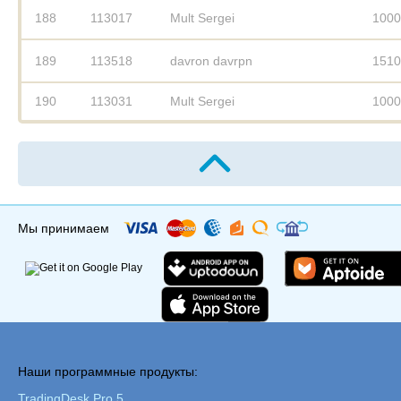
188
113017
Mult Sergei
1000
189
113518
davron davrpn
1510
190
113031
Mult Sergei
1000
Мы принимаем
Наши программные продукты:
TradingDesk Pro 5