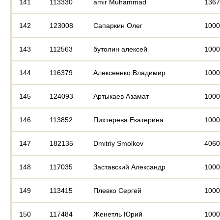
141
113330
amir Muhammad
1367
142
123008
Сапаркин Олег
1000
143
112563
бутолин алексей
1000
144
116379
Алексеенко Владимир
1000
145
124093
Артыкаев Азамат
1000
146
113852
Пихтерева Екатерина
1000
147
182135
Dmitriy Smolkov
4060
148
117035
Заставский Александр
1000
149
113415
Плевко Сергей
1000
150
117484
Женетль Юрий
1000