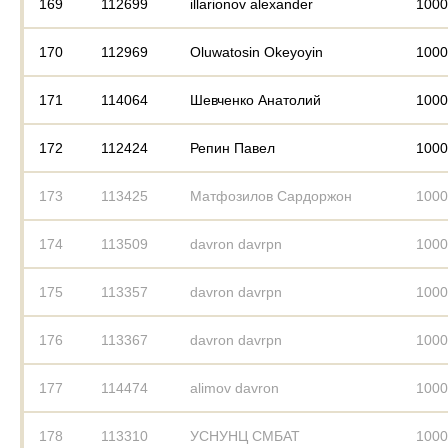
169
112699
illarionov alexander
1000
170
112969
Oluwatosin Okeyoyin
1000
171
114064
Шевченко Анатолий
1000
172
112424
Репин Павел
1000
173
113425
Матфозилов Сардоржон
1000
174
113509
davron davrpn
1000
175
113357
davron davrpn
1000
176
113367
davron davrpn
1000
177
114474
alimov davron
1000
178
113310
УСНУНЦ СМБАТ
1000