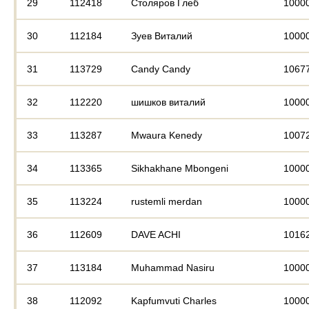
29
112418
Столяров Глеб
1000
30
112184
Зуев Виталий
1000
31
113729
Candy Candy
1067
32
112220
шишков виталий
1000
33
113287
Mwaura Kenedy
1007
34
113365
Sikhakhane Mbongeni
1000
35
113224
rustemli merdan
1000
36
112609
DAVE ACHI
1016
37
113184
Muhammad Nasiru
1000
38
112092
Kapfumvuti Charles
1000