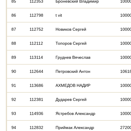
85
112353
Броневский Владимир
1000
86
112798
t vit
1000
87
112752
Новиков Сергей
1000
88
112112
Топоров Сергей
1000
89
113114
Груднев Вячеслав
1000
90
112644
Петровский Антон
1061
91
113686
АХМЕДОВ НАДИР
1000
92
112381
Дударев Сергей
1000
93
114936
Ястребов Александр
1000
94
112832
Приймак Александр
2720