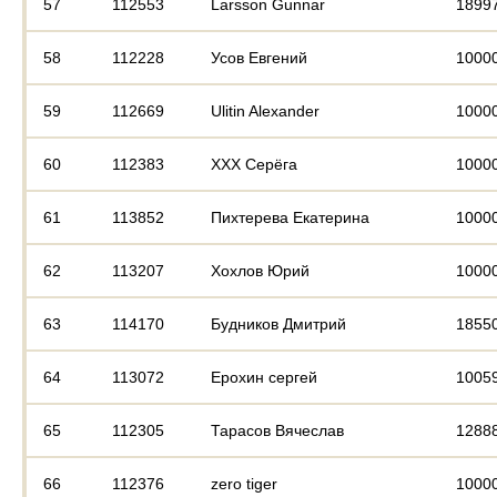
57
112553
Larsson Gunnar
1899
58
112228
Усов Евгений
1000
59
112669
Ulitin Alexander
1000
60
112383
ХХХ Серёга
1000
61
113852
Пихтерева Екатерина
1000
62
113207
Хохлов Юрий
1000
63
114170
Будников Дмитрий
1855
64
113072
Ерохин сергей
1005
65
112305
Тарасов Вячеслав
1288
66
112376
zero tiger
1000