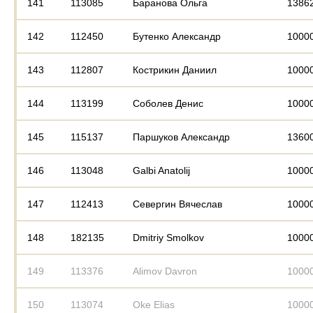
141
113085
Баранова Ольга
1386
142
112450
Бутенко Александр
1000
143
112807
Кострикин Даниил
1000
144
113199
Соболев Денис
1000
145
115137
Паршуков Александр
1360
146
113048
Galbi Anatolij
1000
147
112413
Севергин Вячеслав
1000
148
182135
Dmitriy Smolkov
1000
149
113376
Alimov Davron
1000
150
113074
Oke Elias
1000