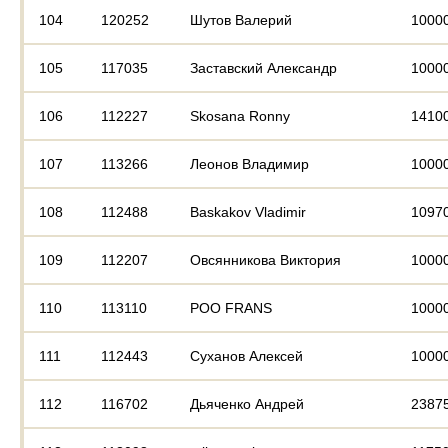
104
120252
Шутов Валерий
1000
105
117035
Заставский Александр
1000
106
112227
Skosana Ronny
1410
107
113266
Леонов Владимир
1000
108
112488
Baskakov Vladimir
1097
109
112207
Овсянникова Виктория
1000
110
113110
POO FRANS
1000
111
112443
Суханов Алексей
1000
112
116702
Дьяченко Андрей
2387