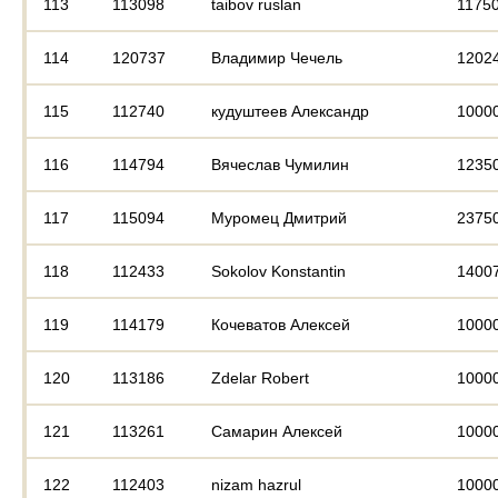
113
113098
taibov ruslan
1175
114
120737
Владимир Чечель
1202
115
112740
кудуштеев Александр
1000
116
114794
Вячеслав Чумилин
1235
117
115094
Муромец Дмитрий
2375
118
112433
Sokolov Konstantin
1400
119
114179
Кочеватов Алексей
1000
120
113186
Zdelar Robert
1000
121
113261
Самарин Алексей
1000
122
112403
nizam hazrul
1000