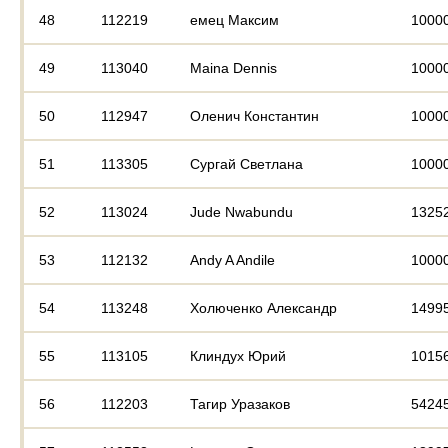
48
112219
емец Максим
1000
49
113040
Maina Dennis
1000
50
112947
Оленич Константин
1000
51
113305
Сургай Светлана
1000
52
113024
Jude Nwabundu
1325
53
112132
Andy A Andile
1000
54
113248
Холюченко Александр
1499
55
113105
Клиндух Юрий
1015
56
112203
Тагир Уразаков
5424