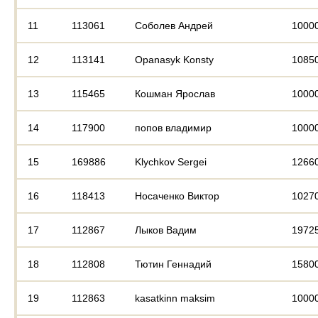
11
113061
Соболев Андрей
1000
12
113141
Opanasyk Konsty
1085
13
115465
Кошман Ярослав
1000
14
117900
попов владимир
1000
15
169886
Klychkov Sergei
1266
16
118413
Носаченко Виктор
1027
17
112867
Лыков Вадим
1972
18
112808
Тютин Геннадий
1580
19
112863
kasatkinn maksim
1000