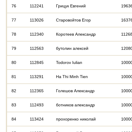
76
112241
Грицук Евгений
1963
77
113026
Старовойтов Егор
1637
78
112340
Коротеев Александр
1126
79
112563
бутолин алексей
1208
80
112845
Todorov Iulian
1000
81
113291
Ha Thi Minh Tien
1000
82
112365
Голешов Александр
1000
83
112493
ботников александр
1000
84
113424
прохоренко николай
1000