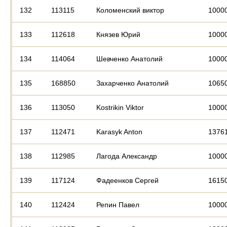
132
113115
Коломенский виктор
1000
133
112618
Князев Юрий
1000
134
114064
Шевченко Анатолий
1000
135
168850
Захарченко Анатолий
1065
136
113050
Kostrikin Viktor
1000
137
112471
Karasyk Anton
1376
138
112985
Лагода Александр
1000
139
117124
Фадеенков Сергей
1615
140
112424
Репин Павел
1000