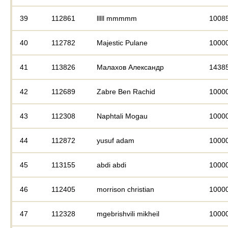
39
112861
lllll mmmmm
1008
40
112782
Majestic Pulane
1000
41
113826
Малахов Александр
1438
42
112689
Zabre Ben Rachid
1000
43
112308
Naphtali Mogau
1000
44
112872
yusuf adam
1000
45
113155
abdi abdi
1000
46
112405
morrison christian
1000
47
112328
mgebrishvili mikheil
1000