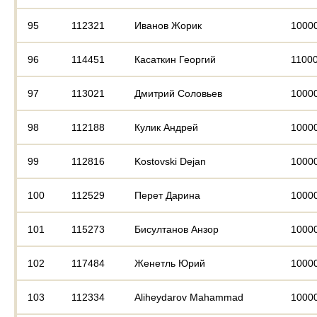
95
112321
Иванов Жорик
1000
96
114451
Касаткин Георгий
1100
97
113021
Дмитрий Соловьев
1000
98
112188
Кулик Андрей
1000
99
112816
Kostovski Dejan
1000
100
112529
Перет Дарина
1000
101
115273
Бисултанов Анзор
1000
102
117484
Женетль Юрий
1000
103
112334
Aliheydarov Mahammad
1000