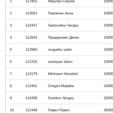
1
117801
Никулин Сергей
1000
2
113001
Павленко Анна
1000
3
112447
Sadovnikov Sergey
1000
4
112642
Придорожко Денис
1000
5
113984
mugadov salim
1000
6
112315
avetisyan takov
1000
7
113178
Mtshweni Hezekiel
1000
8
112461
Chegini Mojtaba
1000
9
124385
Sushkov Sergey
3260
10
112448
Павел Павел
2606