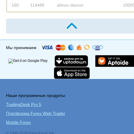
160
114489
alimov davron
1000
Мы принимаем
Наши программные продукты:
TradingDesk Pro 5
Платформа Forex Web Trader
Mobile Forex
© 1999-2026 Forex EuroClub