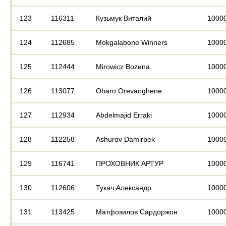
123
116311
Кузьмук Виталий
1000
124
112685
Mokgalabone Winners
1000
125
112444
Mirowicz Bozena
1000
126
113077
Obaro Orevaoghene
1000
127
112934
Abdelmajid Erraki
1000
128
112258
Ashurov Damirbek
1000
129
116741
ПРОХОВНИК АРТУР
1000
130
112606
Тукач Александр
1000
131
113425
Матфозилов Сардоржон
1000