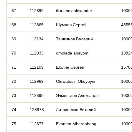
67
112699
illarionov alexander
1000
68
112865
Шумаев Сергей
4555
69
113134
Ташкинов Валерий
1000
70
112933
omolade abayomi
1382
71
112109
Шолин Сергей
1570
72
112969
Oluwatosin Okeyoyin
1000
73
112690
Ячменьков Александр
1000
74
123973
Литвиненко Виталий
1000
75
112377
Ekanem Mbereobong
1000