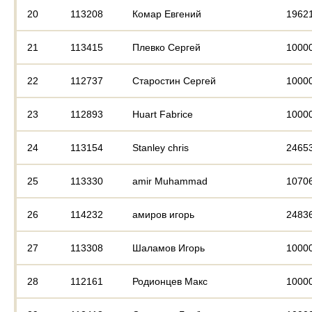
20
113208
Комар Евгений
1962
21
113415
Плевко Сергей
1000
22
112737
Старостин Сергей
1000
23
112893
Huart Fabrice
1000
24
113154
Stanley chris
2465
25
113330
amir Muhammad
1070
26
114232
амиров игорь
2483
27
113308
Шаламов Игорь
1000
28
112161
Родионцев Макс
1000