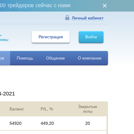
00 трейдеров сейчас с нами
Личный кабинет
ь
Регистрация
Войти
аммы
ов
Помощь
Общение
О компании
4-2021
Закрытые
Баланс
P/L, %
лоты
54920
449,20
20