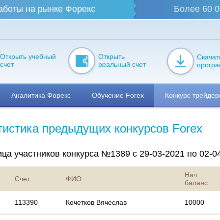
аботы на рынке Форекс
Более 60 0
Открыть учебный
Открыть
Скачат
счет
реальный счет
прогр
Аналитика Форекс
Обучение Forex
Конкурс трейдер
тистика предыдущих конкурсов Forex
ца участников конкурса №1389 с 29-03-2021 по 02-0
Нач.
Счет
ФИО
баланс
113390
Кочетков Вячеслав
10000