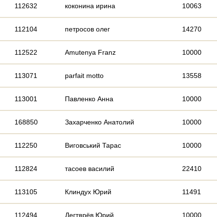
112632
коконина ирина
10063
112104
петросов олег
14270
112522
Amutenya Franz
10000
113071
parfait motto
13558
113001
Павленко Анна
10000
168850
Захарченко Анатолий
10000
112250
Виговський Тарас
10000
112824
тасоев василий
22410
113105
Клиндух Юрий
11491
112494
Дегтярёв Юрий
10000