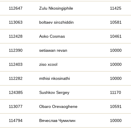
112647
Zulu Nkosingiphile
11425
113063
boltaev sirozhiddin
10581
112428
Aoko Cosmas
10461
112390
setiawan revan
10000
112403
ziso xcool
10000
112282
mthisi nkosinathi
10000
124385
Sushkov Sergey
11170
113077
Obaro Orevaoghene
10591
114794
Вячеслав Чумилин
10000