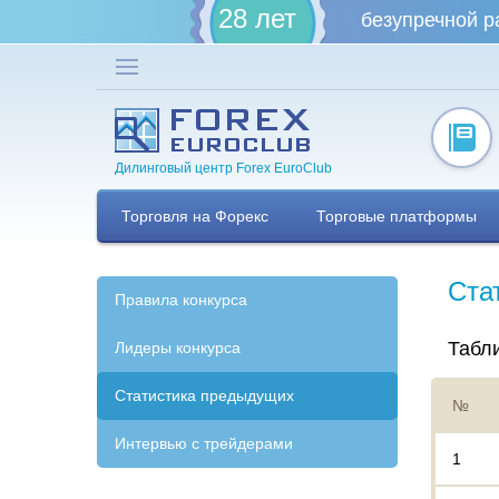
28 лет
безупречной р
Дилинговый центр Forex EuroClub
Торговля на Форекс
Торговые платформы
Ста
Правила конкурса
Табли
Лидеры конкурса
Статистика предыдущих
№
Интервью с трейдерами
1