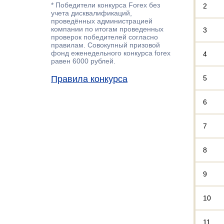
* Победители конкурса Forex без
2
учета дисквалификаций,
проведённых администрацией
компании по итогам проведенных
3
проверок победителей согласно
правилам. Совокупный призовой
фонд еженедельного конкурса forex
4
равен 6000 рублей.
Правила конкурса
5
6
7
8
9
10
11