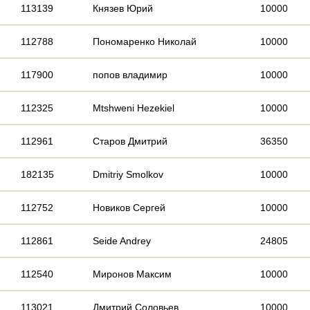
113139
Князев Юрий
10000
112788
Пономаренко Николай
10000
117900
попов владимир
10000
112325
Mtshweni Hezekiel
10000
112961
Старов Дмитрий
36350
182135
Dmitriy Smolkov
10000
112752
Новиков Сергей
10000
112861
Seide Andrey
24805
112540
Миронов Максим
10000
113021
Дмитрий Соловьев
10000