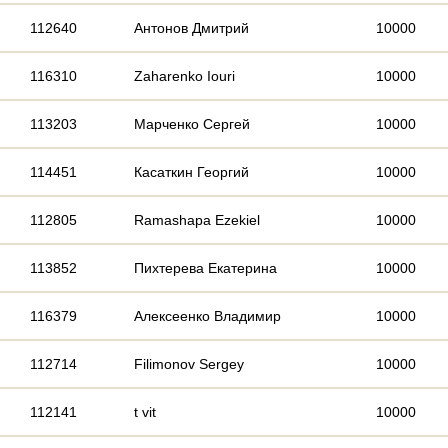
112640
Антонов Дмитрий
10000
116310
Zaharenko Iouri
10000
113203
Марченко Сергей
10000
114451
Касаткин Георгий
10000
112805
Ramashapa Ezekiel
10000
113852
Пихтерева Екатерина
10000
116379
Алексеенко Владимир
10000
112714
Filimonov Sergey
10000
112141
t vit
10000