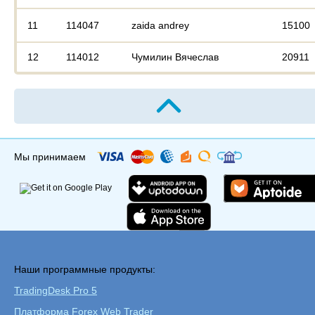
11
114047
zaida andrey
15100
12
114012
Чумилин Вячеслав
20911
Мы принимаем
Наши программные продукты:
TradingDesk Pro 5
Платформа Forex Web Trader