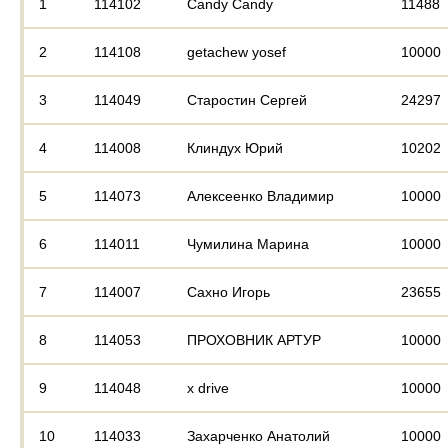
1
114102
Candy Candy
11488
2
114108
getachew yosef
10000
3
114049
Старостин Сергей
24297
4
114008
Клиндух Юрий
10202
5
114073
Алексеенко Владимир
10000
6
114011
Чумилина Марина
10000
7
114007
Сахно Игорь
23655
8
114053
ПРОХОВНИК АРТУР
10000
9
114048
x drive
10000
10
114033
Захарченко Анатолий
10000