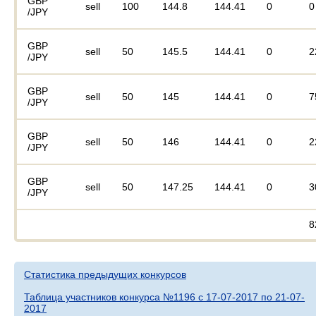
GBP
sell
100
144.8
144.41
0
0
/JPY
GBP
sell
50
145.5
144.41
0
2
/JPY
GBP
sell
50
145
144.41
0
7
/JPY
GBP
sell
50
146
144.41
0
2
/JPY
GBP
sell
50
147.25
144.41
0
3
/JPY
8
Статистика предыдущих конкурсов
Таблица участников конкурса №1196 c 17-07-2017 по 21-07-
2017