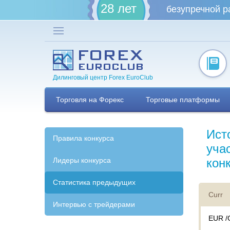
28 лет
безупречной р
Дилинговый центр Forex EuroClub
Торговля на Форекс
Торговые платформы
Ист
Правила конкурса
уча
Лидеры конкурса
кон
Статистика предыдущих
Curr
Интервью с трейдерами
EUR /