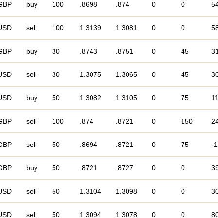
GBP
buy
100
.8698
.874
0
0
5
USD
sell
100
1.3139
1.3081
0
0
5
GBP
buy
30
.8743
.8751
0
45
3
USD
sell
30
1.3075
1.3065
0
45
3
USD
buy
50
1.3082
1.3105
0
75
1
GBP
sell
100
.874
.8721
0
150
2
GBP
sell
50
.8694
.8721
0
75
-
GBP
buy
50
.8721
.8727
0
0
3
USD
sell
50
1.3104
1.3098
0
0
3
USD
sell
50
1.3094
1.3078
0
0
8