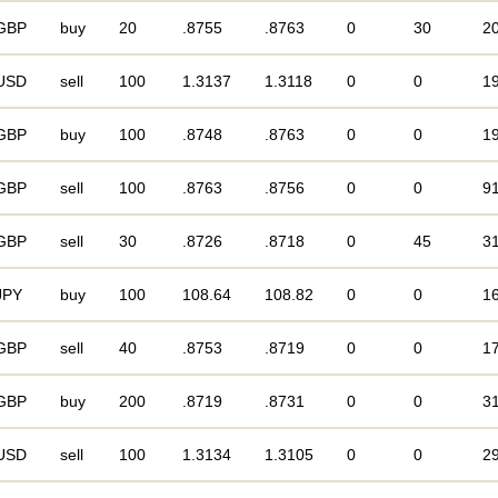
GBP
buy
20
.8755
.8763
0
30
2
USD
sell
100
1.3137
1.3118
0
0
1
GBP
buy
100
.8748
.8763
0
0
1
GBP
sell
100
.8763
.8756
0
0
9
GBP
sell
30
.8726
.8718
0
45
3
JPY
buy
100
108.64
108.82
0
0
1
GBP
sell
40
.8753
.8719
0
0
1
GBP
buy
200
.8719
.8731
0
0
3
USD
sell
100
1.3134
1.3105
0
0
2