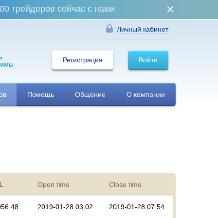
00 трейдеров сейчас с нами
Личный кабинет
ь
Регистрация
Войти
аммы
ов
Помощь
Общение
О компании
/L
Open time
Close time
056.48
2019-01-28 03:02
2019-01-28 07:54