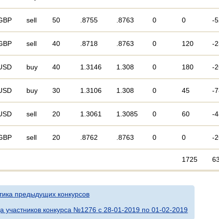
GBP
sell
50
.8755
.8763
0
0
-5
GBP
sell
40
.8718
.8763
0
120
-
USD
buy
40
1.3146
1.308
0
180
-
USD
buy
30
1.3106
1.308
0
45
-
USD
sell
20
1.3061
1.3085
0
60
-
GBP
sell
20
.8762
.8763
0
0
-2
1725
6
тика предыдущих конкурсов
а участников конкурса №1276 c 28-01-2019 по 01-02-2019