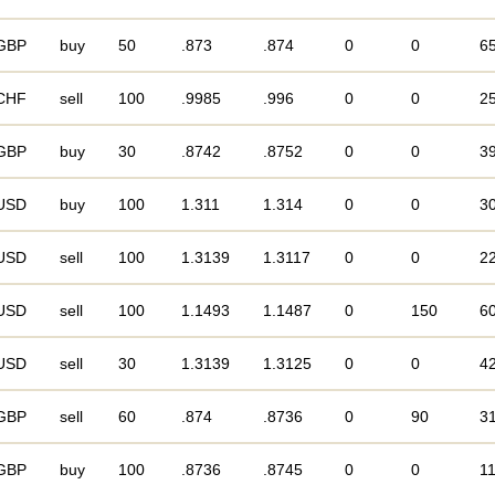
GBP
buy
50
.873
.874
0
0
6
CHF
sell
100
.9985
.996
0
0
2
GBP
buy
30
.8742
.8752
0
0
3
USD
buy
100
1.311
1.314
0
0
3
USD
sell
100
1.3139
1.3117
0
0
2
USD
sell
100
1.1493
1.1487
0
150
6
USD
sell
30
1.3139
1.3125
0
0
4
GBP
sell
60
.874
.8736
0
90
3
GBP
buy
100
.8736
.8745
0
0
1