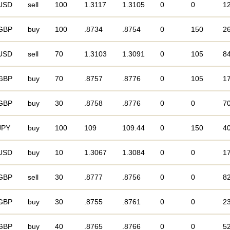
USD
sell
100
1.3117
1.3105
0
0
1
GBP
buy
100
.8734
.8754
0
150
2
USD
sell
70
1.3103
1.3091
0
105
8
GBP
buy
70
.8757
.8776
0
105
1
GBP
buy
30
.8758
.8776
0
0
7
JPY
buy
100
109
109.44
0
150
4
USD
buy
10
1.3067
1.3084
0
0
1
GBP
sell
30
.8777
.8756
0
0
8
GBP
buy
30
.8755
.8761
0
0
2
GBP
buy
40
.8765
.8766
0
0
5