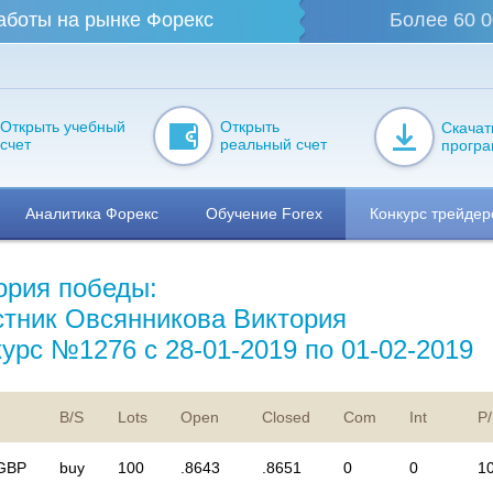
аботы на рынке Форекс
Более 60 0
Открыть учебный
Открыть
Скачат
счет
реальный счет
прогр
Аналитика Форекс
Обучение Forex
Конкурс трейдер
ория победы:
стник Овсянникова Виктория
курс №1276 с 28-01-2019 по 01-02-2019
B/S
Lots
Open
Closed
Com
Int
P
GBP
buy
100
.8643
.8651
0
0
1