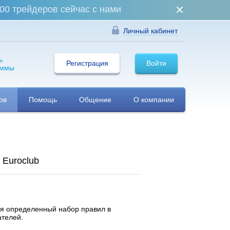
00 трейдеров сейчас с нами
Личный кабинет
ь
Регистрация
Войти
аммы
ов
Помощь
Общение
О компании
 Euroclub
ая определенный набор правил в
ателей.