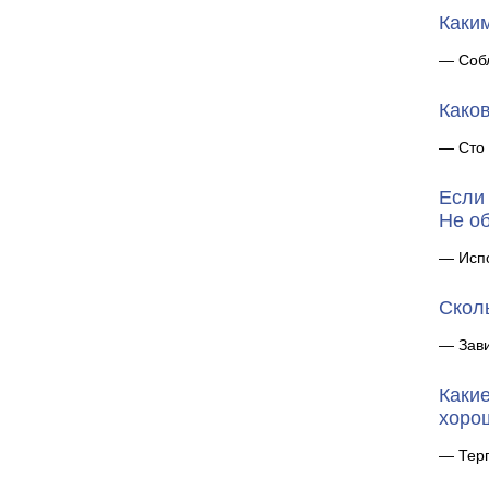
Каки
— Собл
Како
— Сто 
Если
Не об
— Испо
Сколь
— Зави
Какие
хоро
— Терп