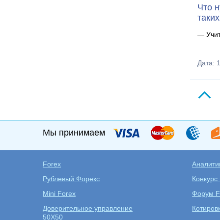
Что н
таких
— Учит
Дата: 
Мы принимаем
Forex
Аналитик
Рублевый Форекс
Конкурс
Mini Forex
Форум F
Доверительное управление
Котиров
50X50