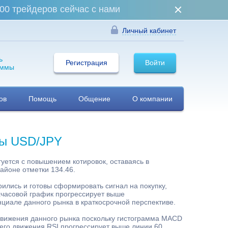
00 трейдеров сейчас с нами
Личный кабинет
ь
Регистрация
Войти
аммы
ов
Помощь
Общение
О компании
ры USD/JPY
гуется с повышением котировок, оставаясь в
айоне отметки 134.46.
ились и готовы сформировать сигнал на покупку,
часовой график прогрессирует выше
нциале данного рынка в краткосрочной перспективе.
движения данного рынка поскольку гистограмма MACD
щего движения RSI прогрессирует выше линии 60,