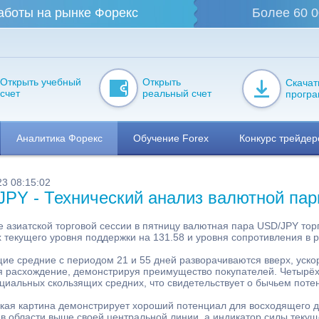
аботы на рынке Форекс
Более 60 0
Открыть учебный
Открыть
Скачат
счет
реальный счет
прогр
Аналитика Форекс
Обучение Forex
Конкурс трейдер
23 08:15:02
JPY - Технический анализ валютной па
е азиатской торговой сессии в пятницу валютная пара USD/JPY тор
 текущего уровня поддержки на 131.58 и уровня сопротивления в р
ие средние с периодом 21 и 55 дней разворачиваются вверх, ускор
 расхождение, демонстрируя преимущество покупателей. Четырёх
циальных скользящих средних, что свидетельствует о бычьем поте
кая картина демонстрирует хороший потенциал для восходящего 
 в области выше своей центральной линии, а индикатор силы теку