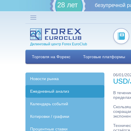
28 лет
безупречной р
Дилинговый центр Forex EuroClub
Торговля на Форекс
Торговые платформы
06/01/20
Новости рынка
USD/
Ежедневный анализ
В течени
пределах
Календарь событий
Скользящ
сокращая
экспонен
Котировки / графики
Техничес
Процентные ставки
остаётся